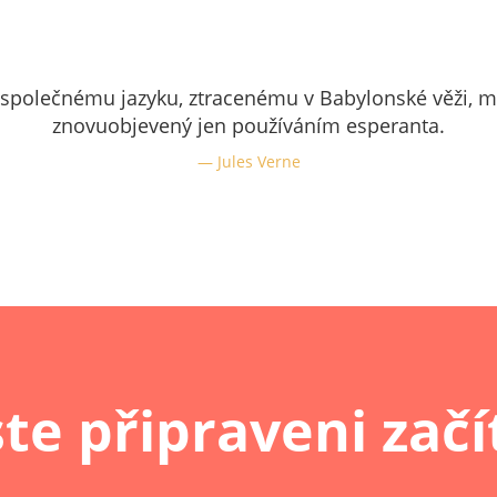
e společnému jazyku, ztracenému v Babylonské věži, m
znovuobjevený jen používáním esperanta.
Jules Verne
ste připraveni začí