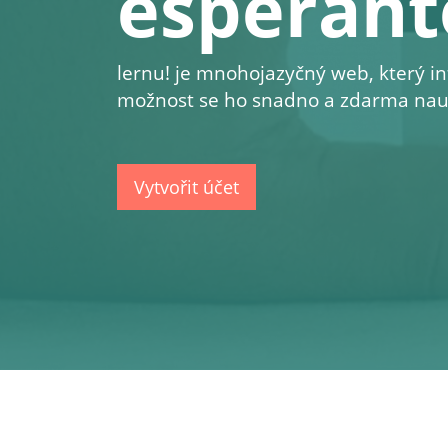
esperant
lernu!
je mnohojazyčný web, který in
možnost se ho snadno a zdarma nauč
Vytvořit účet