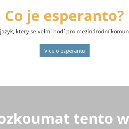
Co je esperanto?
o jazyk, který se velmi hodí pro mezinárodní komuni
Více o esperantu
ozkoumat tento 