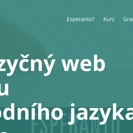
Esperanto?
Kurz
Gra
zyčný web
u
dního jazyk