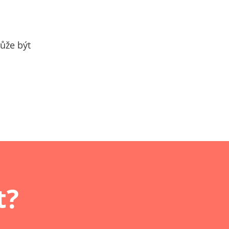
ůže být
t?