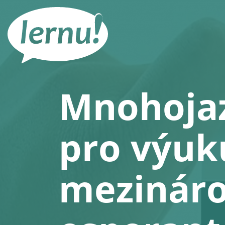
Přejít
k
obsahu
Mnohoja
pro výuk
mezináro