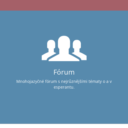
Fórum
Mnohojazyčné fórum s nejrůznějšími tématy o a v
esperantu.