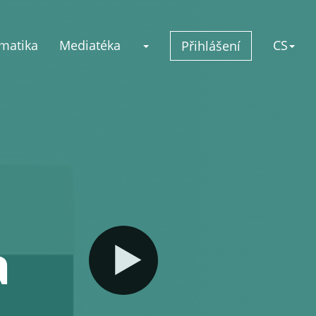
matika
Mediatéka
CS
Přihlášení
a