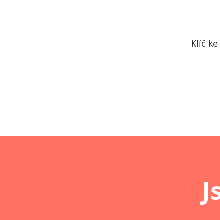
Klíč k
J