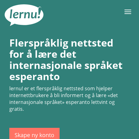
Til
innholdet
Meny
Flerspråklig nettsted
for å lære det
internasjonale språket
esperanto
lernu!
er et flerspråklig nettsted som hjelper
internettbrukere å bli informert og å lære «det
internasjonale språket» esperanto lettvint og
gratis.
Skape ny konto