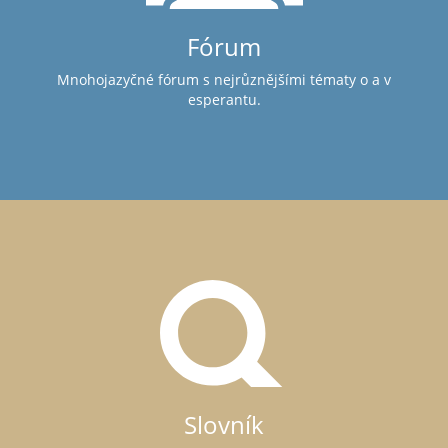
Fórum
Mnohojazyčné fórum s nejrůznějšími tématy o a v
esperantu.
Slovník