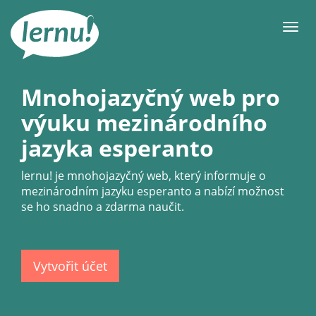
Přejít
k
Men
obsahu
Mnohojazyčný web pro
výuku mezinárodního
jazyka esperanto
lernu!
je mnohojazyčný web, který informuje o
mezinárodním jazyku esperanto a nabízí možnost
se ho snadno a zdarma naučit.
Vytvořit účet