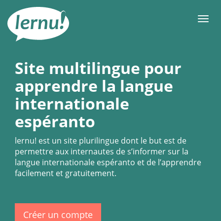
Aller
au
Men
contenu
Site multilingue pour
apprendre la langue
internationale
espéranto
lernu!
est un site plurilingue dont le but est de
permettre aux internautes de s’informer sur la
langue internationale espéranto et de l’apprendre
facilement et gratuitement.
Créer un compte