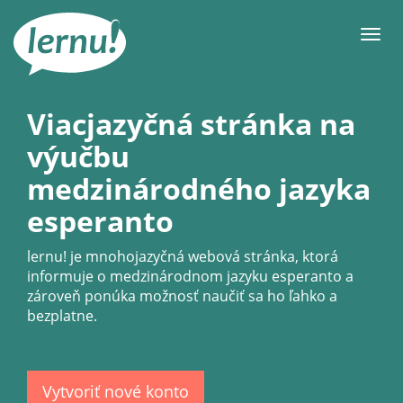
Späť
na
Men
obsah
Viacjazyčná stránka na
výučbu
medzinárodného jazyka
esperanto
lernu!
je mnohojazyčná webová stránka, ktorá
informuje o medzinárodnom jazyku esperanto a
zároveň ponúka možnosť naučiť sa ho ľahko a
bezplatne.
Vytvoriť nové konto