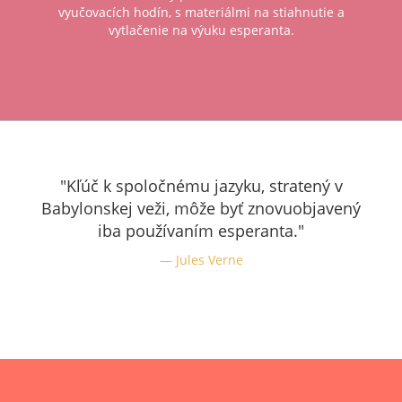
vyučovacích hodín, s materiálmi na stiahnutie a
vytlačenie na výuku esperanta.
"Kľúč k spoločnému jazyku, stratený v
Babylonskej veži, môže byť znovuobjavený
iba používaním esperanta."
Jules Verne