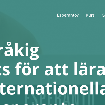
Esperanto?
Kurs
G
råkig
 för att lär
nternationell