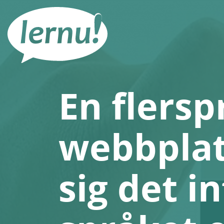
Till
sidans
innehåll
En flersp
webbplats
sig det i