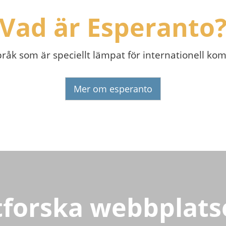
Vad är Esperanto
pråk som är speciellt lämpat för internationell k
Mer om esperanto
tforska webbplats