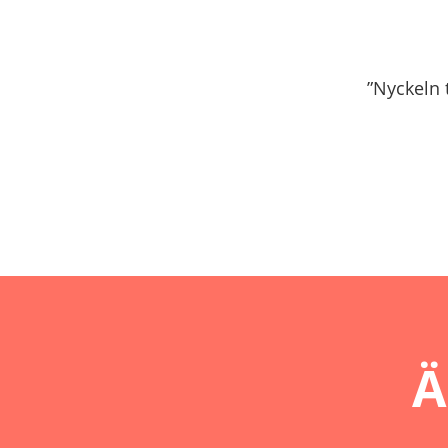
”Nyckeln 
Ä