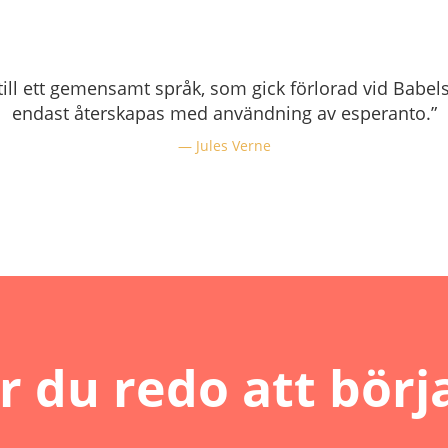
till ett gemensamt språk, som gick förlorad vid Babels
endast återskapas med användning av esperanto.”
Jules Verne
r du redo att börj