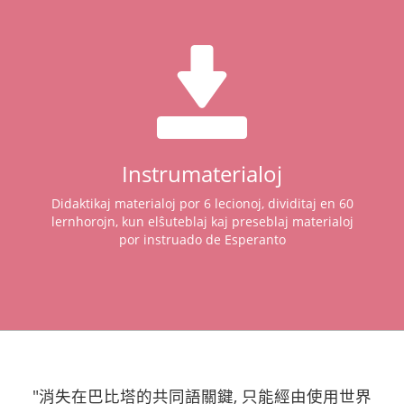
Instrumaterialoj
Didaktikaj materialoj por 6 lecionoj, dividitaj en 60
lernhorojn, kun elŝuteblaj kaj preseblaj materialoj
por instruado de Esperanto
"消失在巴比塔的共同語關鍵, 只能經由使用世界