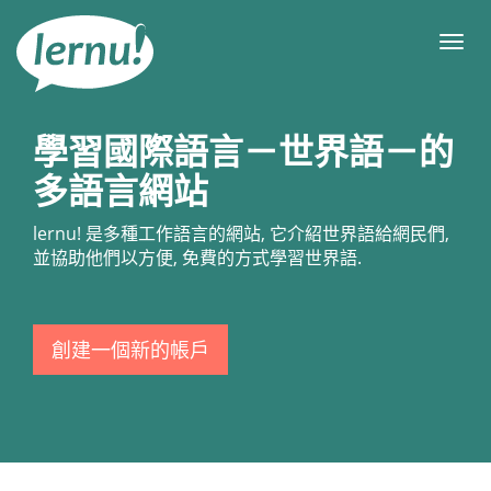
前
往
目
目
錄
錄
學習國際語言－世界語－的
多語言網站
lernu!
是多種工作語言的網站, 它介紹世界語給網民們,
並協助他們以方便, 免費的方式學習世界語.
創建一個新的帳戶