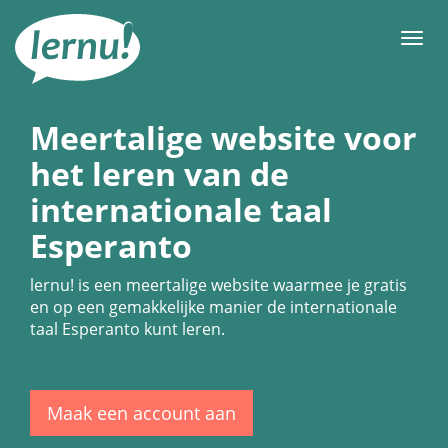
Naar
de
Men
inhoud
Meertalige website voor
het leren van de
internationale taal
Esperanto
lernu!
is een meertalige website waarmee je gratis
en op een gemakkelijke manier de internationale
taal Esperanto kunt leren.
Maak een account aan