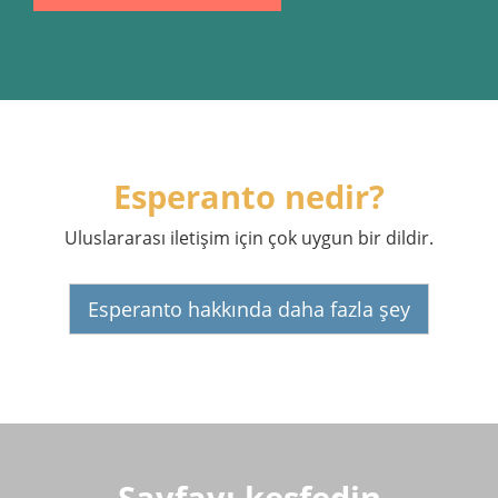
Esperanto nedir?
Uluslararası iletişim için çok uygun bir dildir.
Esperanto hakkında daha fazla şey
Sayfayı keşfedin