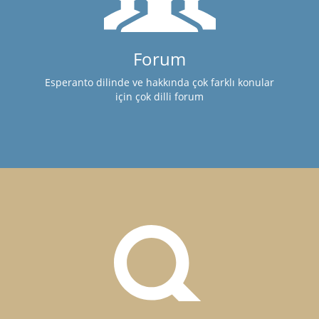
Forum
Esperanto dilinde ve hakkında çok farklı konular
için çok dilli forum