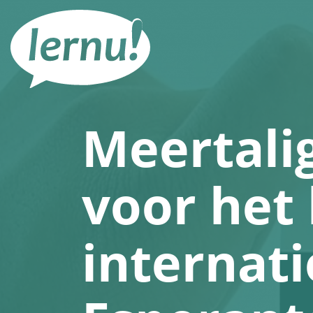
Naar
de
inhoud
Meertali
voor het 
internati