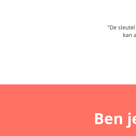
"De sleutel
kan 
Ben j