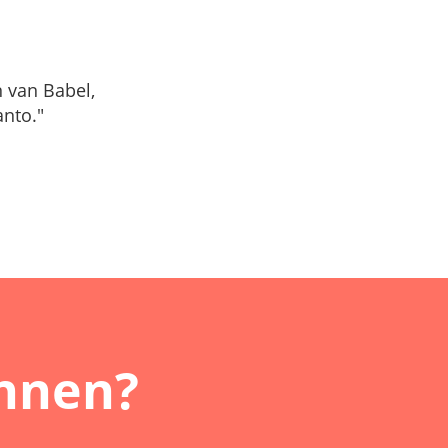
n van Babel,
nto."
innen?