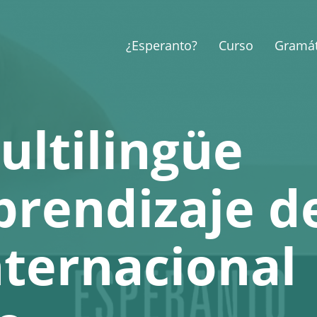
¿Esperanto?
Curso
Gramát
ultilingüe
prendizaje d
nternacional