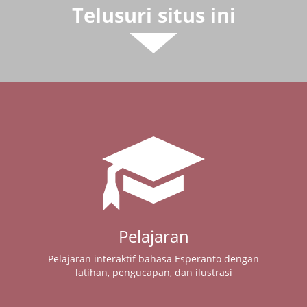
Telusuri situs ini
Pelajaran
Pelajaran interaktif bahasa Esperanto dengan
latihan, pengucapan, dan ilustrasi