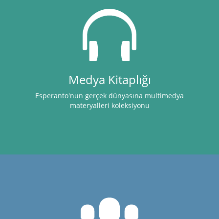
Medya Kitaplığı
Esperanto'nun gerçek dünyasına multimedya
materyalleri koleksiyonu