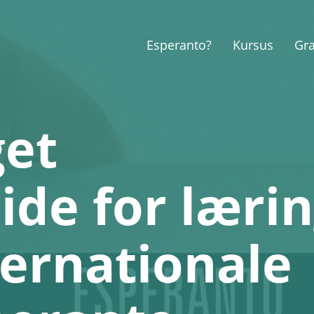
Esperanto?
Kursus
Gr
get
de for læri
ternationale