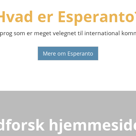
Hvad er Esperanto
sprog som er meget velegnet til international ko
Mere om Esperanto
dforsk hjemmesid