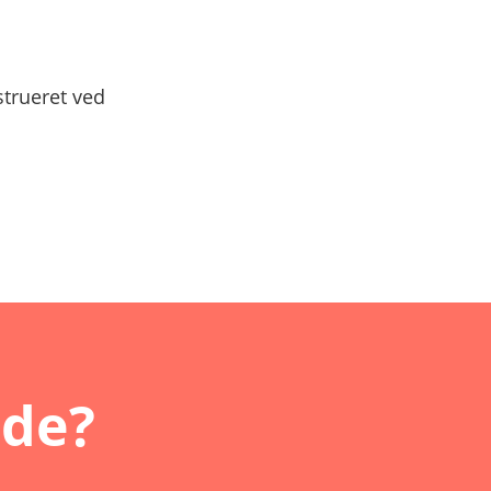
strueret ved
nde?