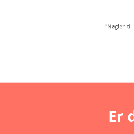
"Nøglen til
Er 