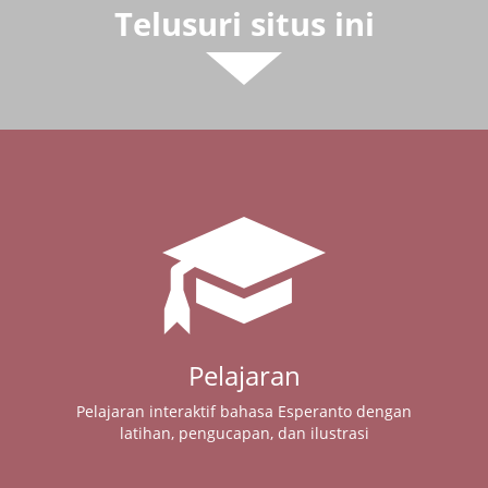
Telusuri situs ini
Pelajaran
Pelajaran interaktif bahasa Esperanto dengan
latihan, pengucapan, dan ilustrasi