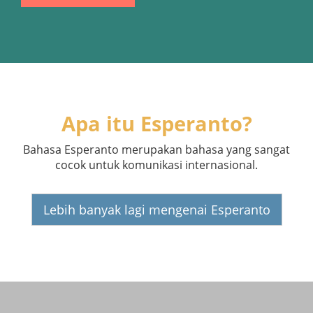
Apa itu Esperanto?
Bahasa Esperanto merupakan bahasa yang sangat
cocok untuk komunikasi internasional.
Lebih banyak lagi mengenai Esperanto