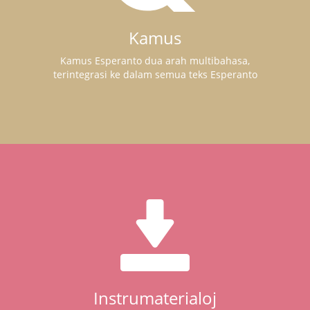
Kamus
Kamus Esperanto dua arah multibahasa,
terintegrasi ke dalam semua teks Esperanto
Instrumaterialoj