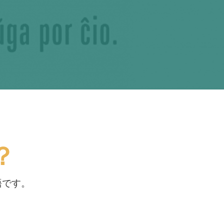
？
語です。