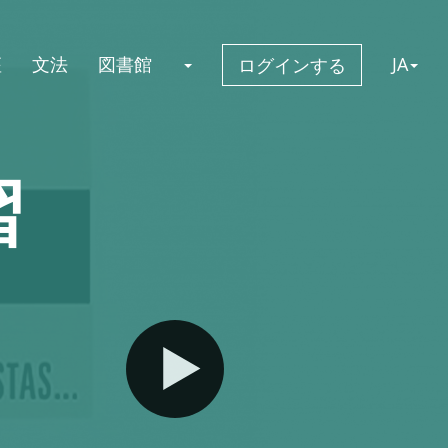
座
文法
図書館
JA
ログインする
習