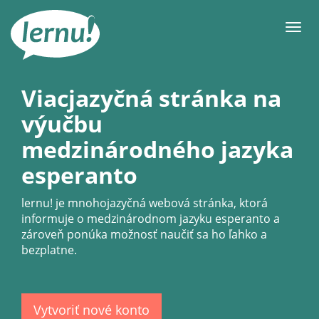
Späť
na
Men
obsah
Viacjazyčná stránka na
výučbu
medzinárodného jazyka
esperanto
lernu!
je mnohojazyčná webová stránka, ktorá
informuje o medzinárodnom jazyku esperanto a
zároveň ponúka možnosť naučiť sa ho ľahko a
bezplatne.
Vytvoriť nové konto