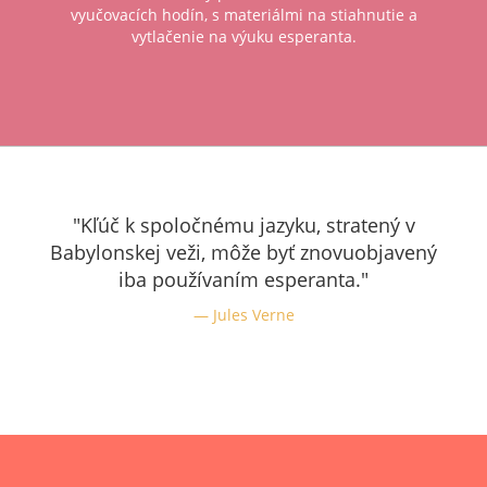
vyučovacích hodín, s materiálmi na stiahnutie a
vytlačenie na výuku esperanta.
"Kľúč k spoločnému jazyku, stratený v
Babylonskej veži, môže byť znovuobjavený
iba používaním esperanta."
Jules Verne