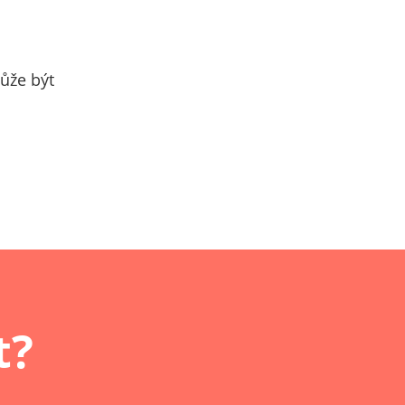
ůže být
t?