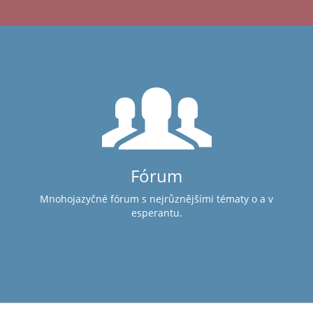
Fórum
Mnohojazyčné fórum s nejrůznějšími tématy o a v
esperantu.