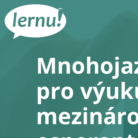
Přejít
k
obsahu
Mnohoja
pro výuk
mezináro