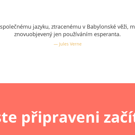
e společnému jazyku, ztracenému v Babylonské věži, m
znovuobjevený jen používáním esperanta.
Jules Verne
ste připraveni začí