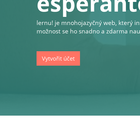
esperant
lernu!
je mnohojazyčný web, který in
možnost se ho snadno a zdarma nauč
Vytvořit účet