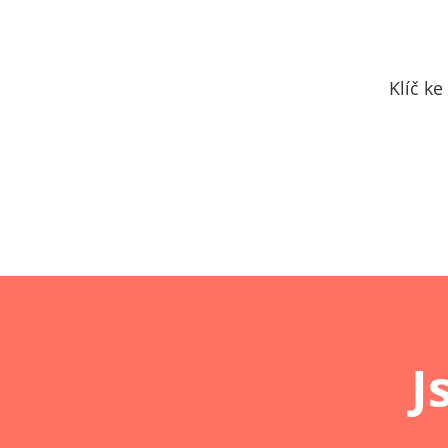
Klíč k
J