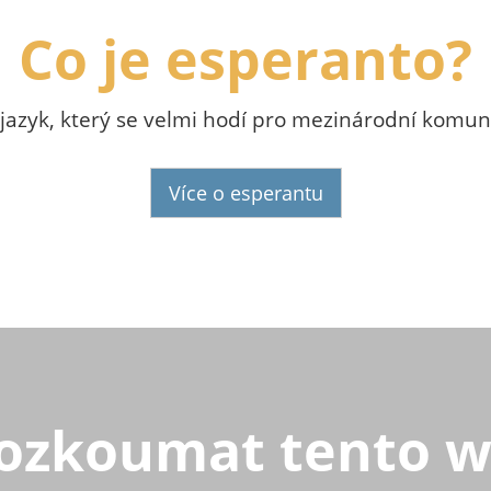
Co je esperanto?
o jazyk, který se velmi hodí pro mezinárodní komuni
Více o esperantu
ozkoumat tento 