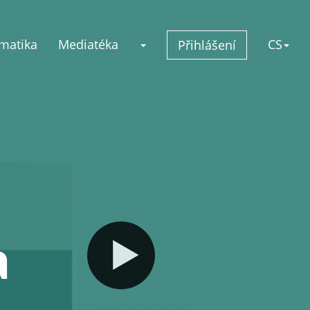
matika
Mediatéka
CS
Přihlášení
a