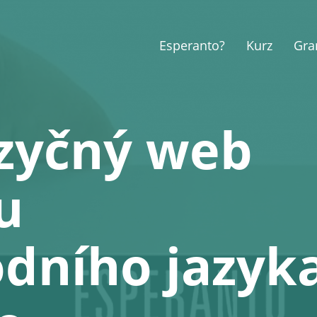
Esperanto?
Kurz
Gra
zyčný web
u
dního jazyk