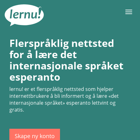
Til
innholdet
Meny
Flerspråklig nettsted
for å lære det
internasjonale språket
esperanto
lernu!
er et flerspråklig nettsted som hjelper
internettbrukere å bli informert og å lære «det
internasjonale språket» esperanto lettvint og
gratis.
Skape ny konto