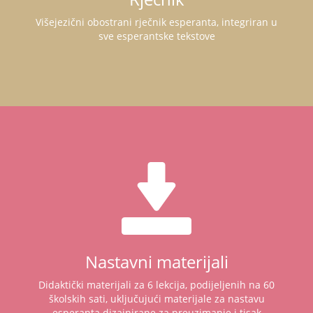
Višejezični obostrani rječnik esperanta, integriran u
sve esperantske tekstove
Nastavni materijali
Didaktički materijali za 6 lekcija, podijeljenih na 60
školskih sati, uključujući materijale za nastavu
esperanta dizajnirane za preuzimanje i tisak