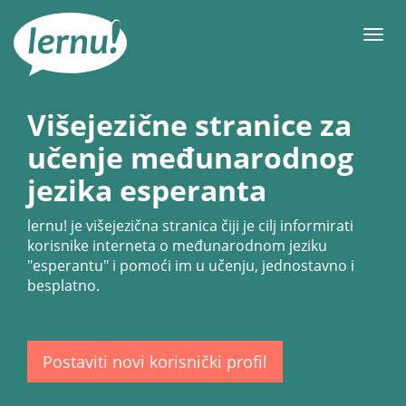
Sadržaj
Meni
Višejezične stranice za
učenje međunarodnog
jezika esperanta
lernu!
je višejezična stranica čiji je cilj informirati
korisnike interneta o međunarodnom jeziku
"esperantu" i pomoći im u učenju, jednostavno i
besplatno.
Postaviti novi korisnički profil