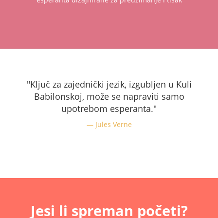
"Ključ za zajednički jezik, izgubljen u Kuli
Babilonskoj, može se napraviti samo
upotrebom esperanta."
Jules Verne
Jesi li spreman početi?