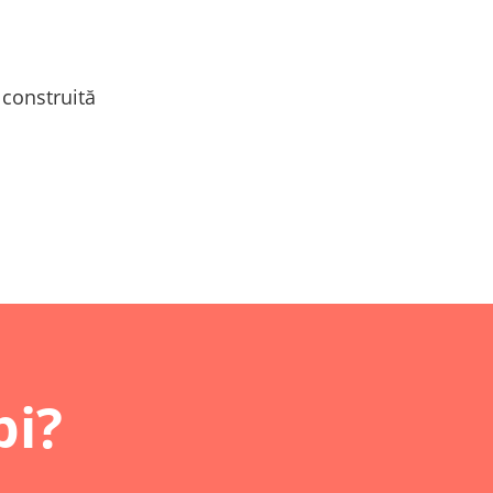
 construită
pi?