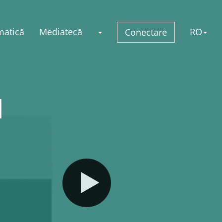
matică
Mediatecă
RO
Conectare
u