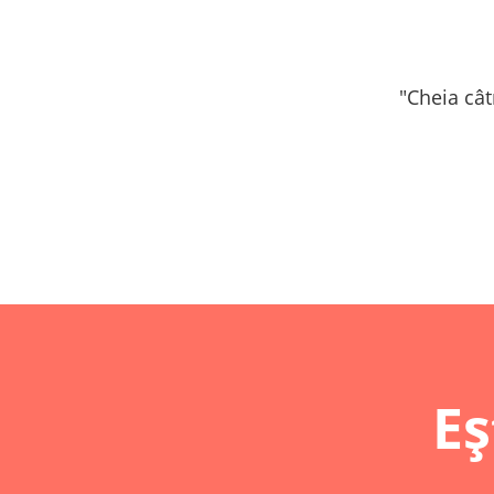
"Cheia cât
Eș