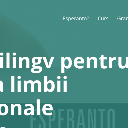
Esperanto?
Curs
Gra
ilingv pentr
 limbii
ionale