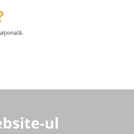
?
aţională.
bsite-ul