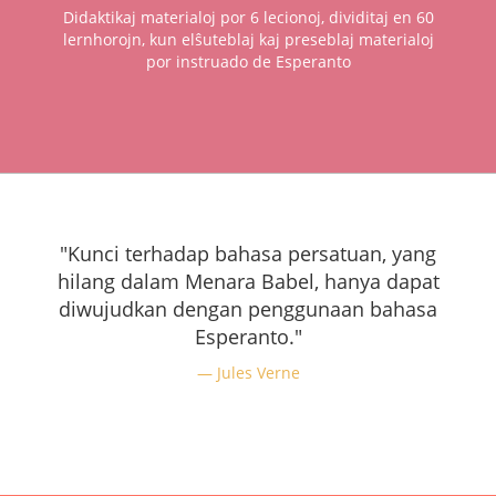
Didaktikaj materialoj por 6 lecionoj, dividitaj en 60
lernhorojn, kun elŝuteblaj kaj preseblaj materialoj
por instruado de Esperanto
"Kunci terhadap bahasa persatuan, yang
hilang dalam Menara Babel, hanya dapat
diwujudkan dengan penggunaan bahasa
Esperanto."
Jules Verne