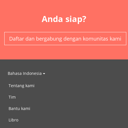
Anda siap?
Daftar dan bergabung dengan komunitas kami
Bahasa Indonesia
Tentang kami
Tim
Bantu kami
Libro