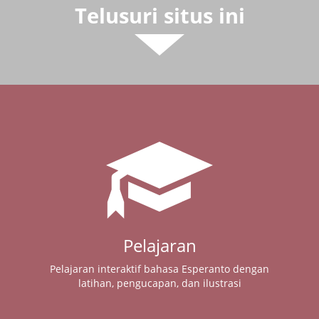
Telusuri situs ini
Pelajaran
Pelajaran interaktif bahasa Esperanto dengan
latihan, pengucapan, dan ilustrasi