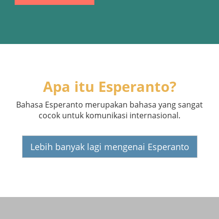
Apa itu Esperanto?
Bahasa Esperanto merupakan bahasa yang sangat
cocok untuk komunikasi internasional.
Lebih banyak lagi mengenai Esperanto