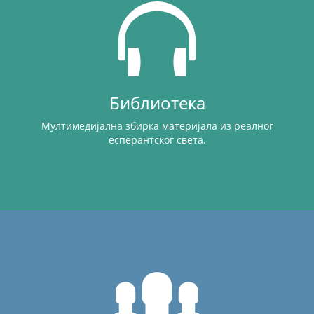
Библиотека
Мултимедијална збирка материјала из реалног
есперантског света.