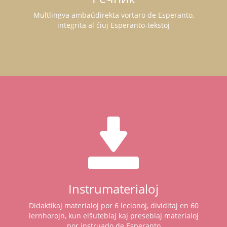
Multlingva ambaŭdirekta vortaro de Esperanto,
integrita al ĉiuj Esperanto-tekstoj
Instrumaterialoj
Didaktikaj materialoj por 6 lecionoj, dividitaj en 60
lernhorojn, kun elŝuteblaj kaj preseblaj materialoj
por instruado de Esperanto