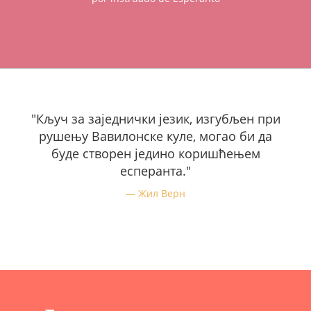
"Кључ за заједнички језик, изгубљен при
рушењу Вавилонске куле, могао би да
буде створен једино коришћењем
есперанта."
Жил Верн