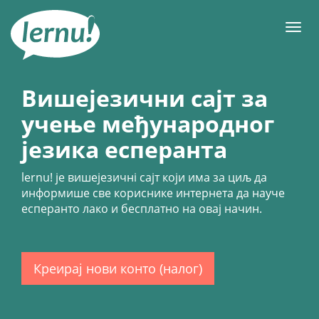
У
садржају
Мен
Вишејезични сајт за
учење међународног
језика есперанта
lernu!
је вишејезичнi сајт који има за циљ да
информише све кориснике интернета да науче
есперанто лако и бесплатно на овај начин.
Креирај нови конто (налог)