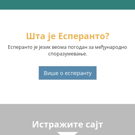
Шта је Есперанто?
Есперанто је језик веома погодан за међународно
споразумевање.
Више о есперанту
Истражите сајт