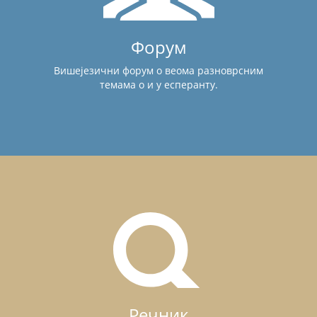
Форум
Вишејезични форум о веома разноврсним
темама о и у есперанту.
Речник