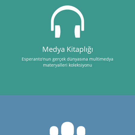
Medya Kitaplığı
Esperanto'nun gerçek dünyasına multimedya
materyalleri koleksiyonu