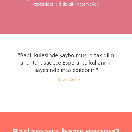
yazdırılabilir didaktik materyaller.
"Babil kulesinde kaybolmuş, ortak dilin
anahtarı, sadece Esperanto kullanımı
sayesinde inşa edilebilir."
Jules Verne
Başlamaya hazır mısınız?