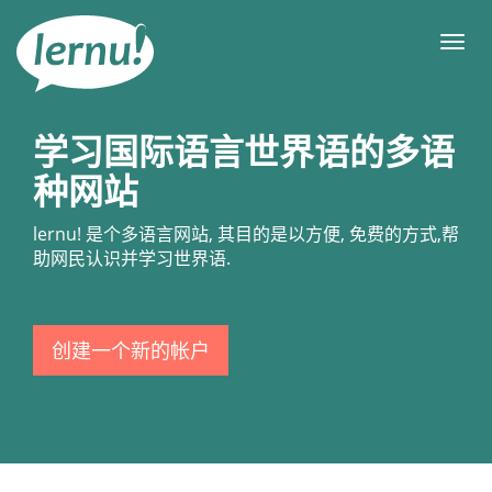
去
目
目
錄
录
頁
学习国际语言世界语的多语
种网站
lernu!
是个多语言网站, 其目的是以方便, 免费的方式,帮
助网民认识并学习世界语.
创建一个新的帐户