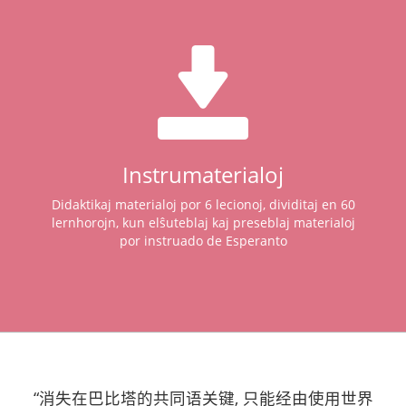
Instrumaterialoj
Didaktikaj materialoj por 6 lecionoj, dividitaj en 60
lernhorojn, kun elŝuteblaj kaj preseblaj materialoj
por instruado de Esperanto
“消失在巴比塔的共同语关键, 只能经由使用世界