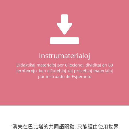
Instrumaterialoj
Didaktikaj materialoj por 6 lecionoj, dividitaj en 60
lernhorojn, kun elŝuteblaj kaj preseblaj materialoj
por instruado de Esperanto
"消失在巴比塔的共同語關鍵, 只能經由使用世界