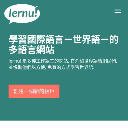
前
往
目
目
錄
錄
學習國際語言－世界語－的
多語言網站
lernu!
是多種工作語言的網站, 它介紹世界語給網民們,
並協助他們以方便, 免費的方式學習世界語.
創建一個新的帳戶