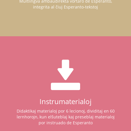
Multlingva ambaŭdirekta vortaro de Esperanto,
integrita al ĉiuj Esperanto-tekstoj
Instrumaterialoj
Didaktikaj materialoj por 6 lecionoj, dividitaj en 60
lernhorojn, kun elŝuteblaj kaj preseblaj materialoj
por instruado de Esperanto