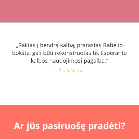
„Raktas į bendrą kalbą, prarastas Babelio
bokšte, gali būti rekonstruotas tik Esperanto
kalbos naudojimosi pagalba."
Žiulis Vernas
Ar jūs pasiruošę pradėti?