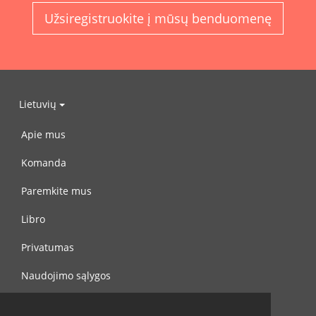
Užsiregistruokite į mūsų benduomenę
Lietuvių
Apie mus
Komanda
Paremkite mus
Libro
Privatumas
Naudojimo sąlygos
Susisiekite su mumis