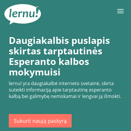
Į
turinį
Meni
Daugiakalbis puslapis
skirtas tarptautinės
Esperanto kalbos
mokymuisi
lernu!
yra daugiakalbė interneto svetainė, skirta
suteikti informaciją apie tarptautinę esperanto
kalbą bei galimybę nemokamai ir lengvai ją išmokti.
Sukurti naują paskyrą