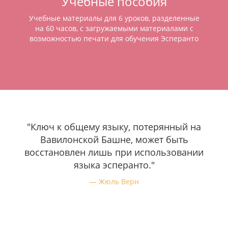
Учебные пособия
Учебные материалы для 6 уроков, разделенные
на 60 часов, с загружаемыми материалами с
возможностью печати для обучения Эсперанто
"Ключ к общему языку, потерянный на
Вавилонской Башне, может быть
восстановлен лишь при использовании
языка эсперанто."
Жюль Верн