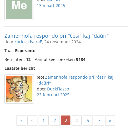
13 maart 2025
Zamenhofa respondo pri "ĉesi" kaj "daŭri"
door
carlos_riveraE
, 24 november 2024
Taal:
Esperanto
Berichten:
12
Aantal keer bekeken
9134
Laatste bericht
(eo)
Zamenhofa respondo pri "ĉesi" kaj
"daŭri"
door
DuckFiasco
23 februari 2025
3
«
<
1
2
4
5
>
»