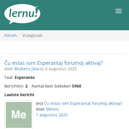
Naar
de
Men
inhoud
Forum
Vraagbaak
Ĉu estas iom Esperantaj forumoj aktivaj?
door
Blubero_Glacio
, 6 augustus 2025
Taal:
Esperanto
Berichten:
2
Aantal keer bekeken
5968
Laatste bericht
(eo)
Ĉu estas iom Esperantaj forumoj aktivaj?
door
Metsis
7 augustus 2025