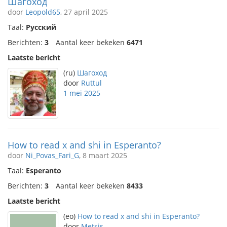
Шагоход
door
Leopold65
, 27 april 2025
Taal:
Русский
Berichten:
3
Aantal keer bekeken
6471
Laatste bericht
(ru)
Шагоход
door
Ruttul
1 mei 2025
How to read x and shi in Esperanto?
door
Ni_Povas_Fari_G
, 8 maart 2025
Taal:
Esperanto
Berichten:
3
Aantal keer bekeken
8433
Laatste bericht
(eo)
How to read x and shi in Esperanto?
door
Metsis