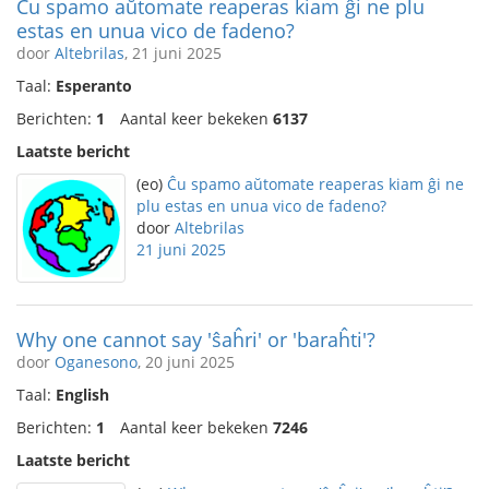
Ĉu spamo aŭtomate reaperas kiam ĝi ne plu
estas en unua vico de fadeno?
door
Altebrilas
, 21 juni 2025
Taal:
Esperanto
Berichten:
1
Aantal keer bekeken
6137
Laatste bericht
(eo)
Ĉu spamo aŭtomate reaperas kiam ĝi ne
plu estas en unua vico de fadeno?
door
Altebrilas
21 juni 2025
Why one cannot say 'ŝaĥri' or 'baraĥti'?
door
Oganesono
, 20 juni 2025
Taal:
English
Berichten:
1
Aantal keer bekeken
7246
Laatste bericht