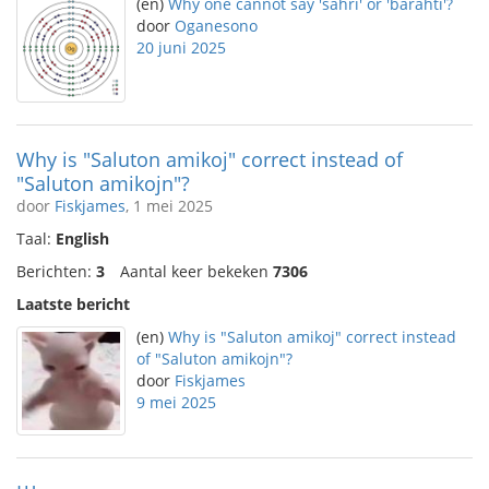
(en)
Why one cannot say 'ŝaĥri' or 'baraĥti'?
door
Oganesono
20 juni 2025
Why is "Saluton amikoj" correct instead of
"Saluton amikojn"?
door
Fiskjames
, 1 mei 2025
Taal:
English
Berichten:
3
Aantal keer bekeken
7306
Laatste bericht
(en)
Why is "Saluton amikoj" correct instead
of "Saluton amikojn"?
door
Fiskjames
9 mei 2025