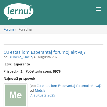
Späť
na
Men
obsah
Fórum
Poradňa
Ĉu estas iom Esperantaj forumoj aktivaj?
od
Blubero_Glacio
, 6. augusta 2025
Jazyk:
Esperanto
Príspevky:
2
Počet zobrazení:
5976
Najnovší príspevok
(eo)
Ĉu estas iom Esperantaj forumoj aktivaj?
od
Metsis
7. augusta 2025