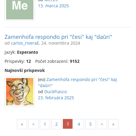
13. marca 2025
Zamenhofa respondo pri "ĉesi" kaj "daŭri"
od
carlos_riveraE
, 24. novembra 2024
Jazyk:
Esperanto
Príspevky:
12
Počet zobrazení:
9152
Najnovší príspevok
(eo)
Zamenhofa respondo pri "ĉesi" kaj
"daŭri"
od
DuckFiasco
23. februára 2025
3
«
<
1
2
4
5
>
»