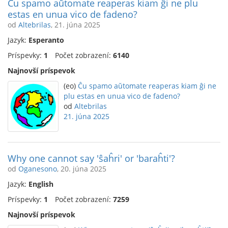
Ĉu spamo aŭtomate reaperas kiam ĝi ne plu
estas en unua vico de fadeno?
od
Altebrilas
, 21. júna 2025
Jazyk:
Esperanto
Príspevky:
1
Počet zobrazení:
6140
Najnovší príspevok
(eo)
Ĉu spamo aŭtomate reaperas kiam ĝi ne
plu estas en unua vico de fadeno?
od
Altebrilas
21. júna 2025
Why one cannot say 'ŝaĥri' or 'baraĥti'?
od
Oganesono
, 20. júna 2025
Jazyk:
English
Príspevky:
1
Počet zobrazení:
7259
Najnovší príspevok