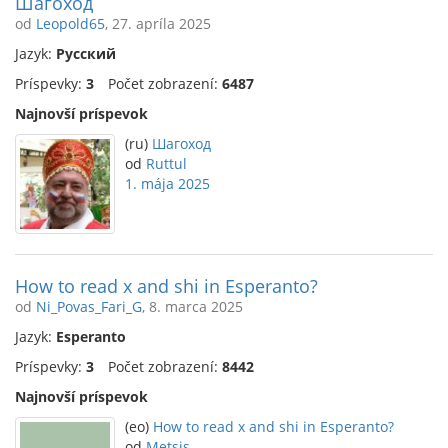
Шагоход
od
Leopold65
, 27. apríla 2025
Jazyk:
Русский
Príspevky:
3
Počet zobrazení:
6487
Najnovší príspevok
(ru)
Шагоход
od
Ruttul
1. mája 2025
How to read x and shi in Esperanto?
od
Ni_Povas_Fari_G
, 8. marca 2025
Jazyk:
Esperanto
Príspevky:
3
Počet zobrazení:
8442
Najnovší príspevok
(eo)
How to read x and shi in Esperanto?
od
Metsis