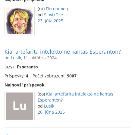
(ru)
Погорелец
od
SlavikDze
23. júla 2025
Kial artefarita intelekto ne kantas Esperanton?
od
Lusik
, 11. októbra 2024
Jazyk:
Esperanto
Príspevky:
4
Počet zobrazení:
9007
Najnovší príspevok
(eo)
Kial artefarita intelekto ne kantas
Esperanton?
od
Lusik
26. júna 2025