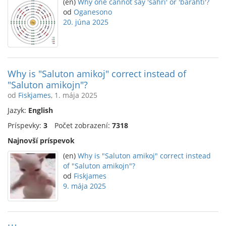
(en)
Why one cannot say 'ŝaĥri' or 'baraĥti'?
od
Oganesono
20. júna 2025
Why is "Saluton amikoj" correct instead of
"Saluton amikojn"?
od
Fiskjames
, 1. mája 2025
Jazyk:
English
Príspevky:
3
Počet zobrazení:
7318
Najnovší príspevok
(en)
Why is "Saluton amikoj" correct instead
of "Saluton amikojn"?
od
Fiskjames
9. mája 2025