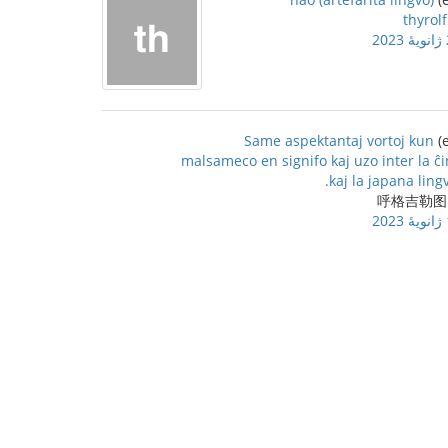
thyrolf
2
Same aspektantaj vortoj kun
malsameco en signifo kaj uzo inter la ĉ
kaj la japana lingv
2