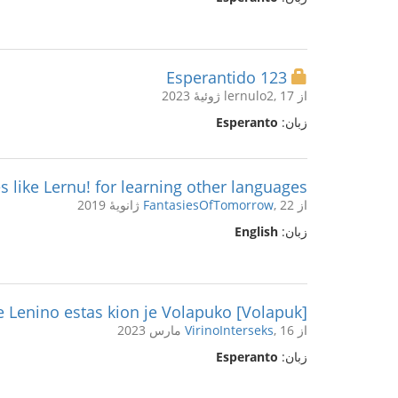
Esperantido 123
از lernulo2, 17 ژوئیهٔ 2023
زبان:
Esperanto
es like Lernu! for learning other languages?
از
, 22 ژانویهٔ 2019
FantasiesOfTomorrow
زبان:
English
[Volapuk] Opinio de Lenino estas kion je Volapuko?
از
, 16 مارس 2023
VirinoInterseks
زبان:
Esperanto