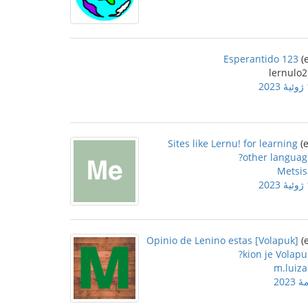
Esperantido 123
2
Sites like Lernu! for learning
other languag
Metsis
2
[Volapuk] Opinio de Lenino estas
kion je Volapu
m.luiza