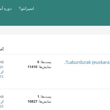
اسپرانتو؟
دوره آ
آخ
Laburdurak (euskara) 
پست‌ها:
6
(eo)
نمایش‌ها:
11410
n?.
از
15 اکتبر 023
پست‌ها:
1
(eo)
نمایش‌ها:
10827
از
25 ژوئیهٔ 023