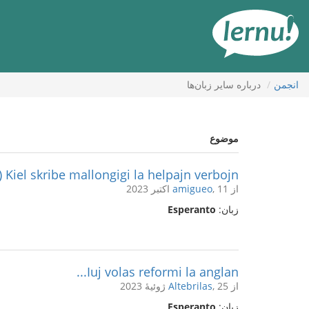
رود
ه
حتوا
انجمن
درباره ساير زبان‌ها
موضوع
Kiel skribe mallongigi la helpajn verbojn?.
از
, 11 اکتبر 2023
amigueo
زبان:
Esperanto
Iuj volas reformi la anglan...
از
, 25 ژوئیهٔ 2023
Altebrilas
زبان:
Esperanto