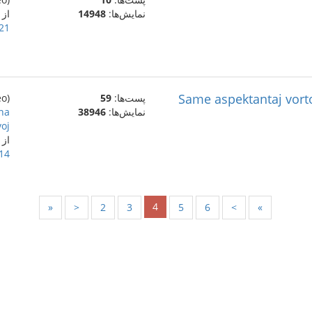
نمایش‌ها:
14948
از
21 ژانویهٔ 023
Same aspektantaj vorto
پست‌ها:
59
(eo)
نمایش‌ها:
38946
ina
oj.
از 呼格吉勒图
14 ژانویهٔ 023
4
«
<
2
3
5
6
>
»