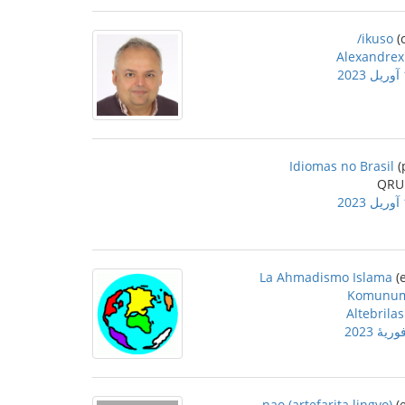
ikuso/
Alexandrex
2
Idiomas no Brasil
2
La Ahmadismo Islama
Komunu
Altebrilas
nao (artefarita lingvo)