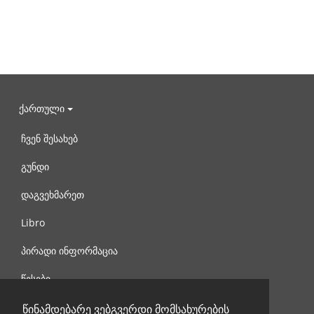
ქართული
ჩვენ შესახებ
გუნდი
დაგვეხმარეთ
Libro
პირადი ინფორმაცია
წესები
დაგვიკავშირდით
წინამდებარე ვებგვერდი მომსახურების