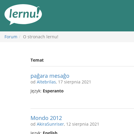
Więcej
Forum
O stronach lernu!
Temat
paĝara mesaĝo
od
Altebrilas
, 17 sierpnia 2021
Język:
Esperanto
Mondo 2012
od
AkiraSunriser
, 12 sierpnia 2021
Język:
English