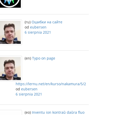
(ru)
Ошибки на сайте
od
eubersen
6 sierpnia 2021
(en)
Typo on page
https://lernu.net/en/kurso/nakamura/5/2
od
eubersen
6 sierpnia 2021
(eo)
Inventu ion kontraŭ daŭra fluo