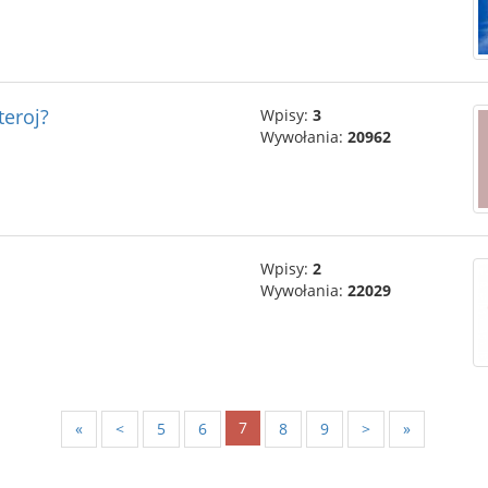
teroj?
Wpisy:
3
Wywołania:
20962
Wpisy:
2
Wywołania:
22029
7
«
<
5
6
8
9
>
»