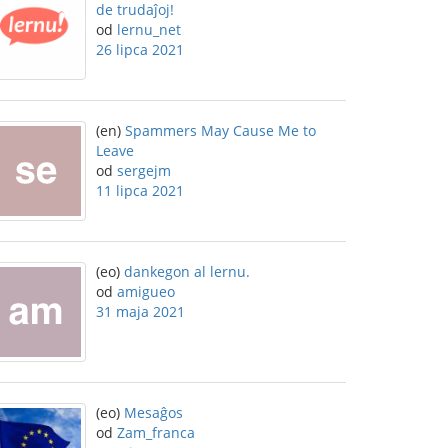
de trudaĵoj!
od
lernu_net
26 lipca 2021
(en)
Spammers May Cause Me to
Leave
od
sergejm
11 lipca 2021
(eo)
dankegon al lernu.
od
amigueo
31 maja 2021
(eo)
Mesaĝos
od
Zam_franca