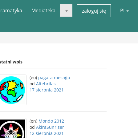
ramatyka
Mediateka
PL
zaloguj się
statni wpis
(eo)
paĝara mesaĝo
od
Altebrilas
17 sierpnia 2021
(en)
Mondo 2012
od
AkiraSunriser
12 sierpnia 2021