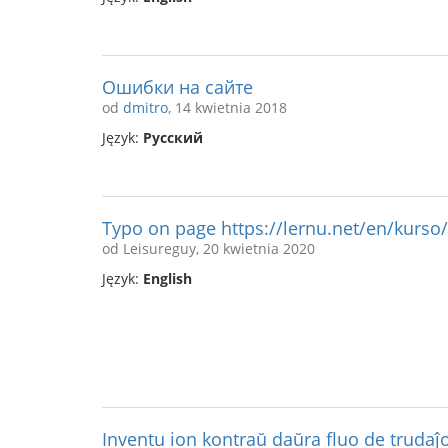
Ошибки на сайте
od
dmitro
, 14 kwietnia 2018
Język:
Русский
Typo on page https://lernu.net/en/kurs
od Leisureguy, 20 kwietnia 2020
Język:
English
Inventu ion kontraŭ daŭra fluo de trudaĵo