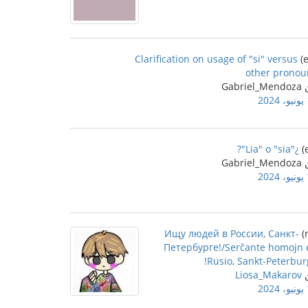
Clarification on usage of "si" versus
other pronou
Gabriel
2
¿"Lia" o "sia"?
Gabriel
2
Ищу людей в России, Санкт-
Петербурге!/Serĉante homojn 
Rusio, Sankt-Peterbur
Liosa_Makarov
2