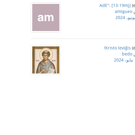
AdE'': [13-19mj]
amigueo
Kristo leviĝis!
bedo
2