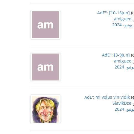
AdE'': [10-16jun]
amigueo
2
AdE'': [3-9jun]
amigueo
AdE': mi volus vin vidik
SlavikDze