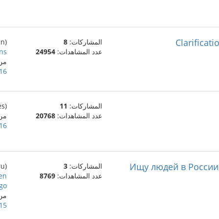
Clarificat
المشاركات:
8
(en)
عدد المشاهدات:
24954
ns
من _Mendoza
16 يونيو، 024
المشاركات:
11
(es)
عدد المشاهدات:
20768
من _Mendoza
16 يونيو، 024
Ищу людей в России,
المشاركات:
3
(ru)
عدد المشاهدات:
8769
en
go!
من
15 يونيو، 024