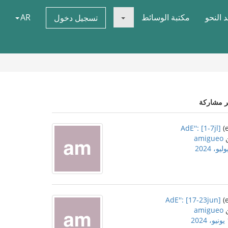
 النحو
مكتبة الوسائط
AR
تسجيل دخول
ر مشاركة
AdE'': [1-7jl]
amigueo
AdE'': [17-23jun]
amigueo
2