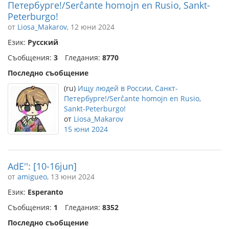
Петербурге!/Serĉante homojn en Rusio, Sankt-
Peterburgo!
от
Liosa_Makarov
, 12 юни 2024
Език:
Русский
Съобщения:
3
Гледания:
8770
Последно съобщение
(ru)
Ищу людей в России, Санкт-
Петербурге!/Serĉante homojn en Rusio,
Sankt-Peterburgo!
от
Liosa_Makarov
15 юни 2024
AdE'': [10-16jun]
от
amigueo
, 13 юни 2024
Език:
Esperanto
Съобщения:
1
Гледания:
8352
Последно съобщение