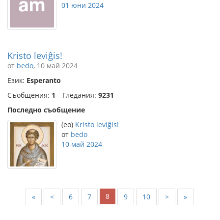
01 юни 2024
Kristo leviĝis!
от
bedo
, 10 май 2024
Език:
Esperanto
Съобщения:
1
Гледания:
9231
Последно съобщение
(eo)
Kristo leviĝis!
от
bedo
10 май 2024
8
«
<
6
7
9
10
>
»