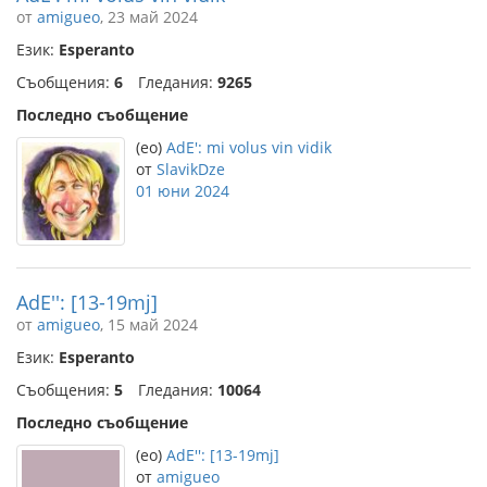
от
amigueo
, 23 май 2024
Език:
Esperanto
Съобщения:
6
Гледания:
9265
Последно съобщение
(eo)
AdE': mi volus vin vidik
от
SlavikDze
01 юни 2024
AdE'': [13-19mj]
от
amigueo
, 15 май 2024
Език:
Esperanto
Съобщения:
5
Гледания:
10064
Последно съобщение
(eo)
AdE'': [13-19mj]
от
amigueo