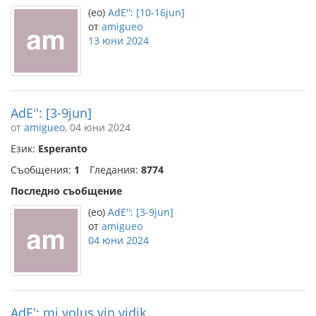
(eo)
AdE'': [10-16jun]
от
amigueo
13 юни 2024
AdE'': [3-9jun]
от
amigueo
, 04 юни 2024
Език:
Esperanto
Съобщения:
1
Гледания:
8774
Последно съобщение
(eo)
AdE'': [3-9jun]
от
amigueo
04 юни 2024
AdE': mi volus vin vidik