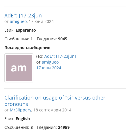
AdE'': [17-23jun]
от
amigueo
, 17 юни 2024
Език:
Esperanto
Съобщения:
1
Гледания:
9045
Последно съобщение
(eo)
AdE'': [17-23jun]
от
amigueo
17 юни 2024
Clarification on usage of "si" versus other
pronouns
от
MrSlippery
, 18 септември 2014
Език:
English
Съобщения:
8
Гледания:
24959