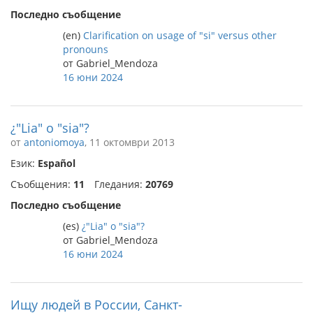
Последно съобщение
(en)
Clarification on usage of "si" versus other
pronouns
от Gabriel_Mendoza
16 юни 2024
¿"Lia" o "sia"?
от
antoniomoya
, 11 октомври 2013
Език:
Español
Съобщения:
11
Гледания:
20769
Последно съобщение
(es)
¿"Lia" o "sia"?
от Gabriel_Mendoza
16 юни 2024
Ищу людей в России, Санкт-