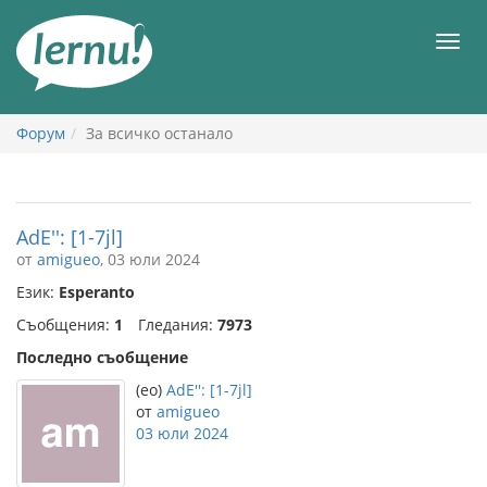
Към
съдържанието
Мен
Форум
За всичко останало
AdE'': [1-7jl]
от
amigueo
, 03 юли 2024
Език:
Esperanto
Съобщения:
1
Гледания:
7973
Последно съобщение
(eo)
AdE'': [1-7jl]
от
amigueo
03 юли 2024