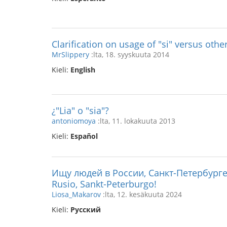
Clarification on usage of "si" versus oth
MrSlippery
:lta, 18. syyskuuta 2014
Kieli:
English
¿"Lia" o "sia"?
antoniomoya
:lta, 11. lokakuuta 2013
Kieli:
Español
Ищу людей в России, Санкт-Петербурге
Rusio, Sankt-Peterburgo!
Liosa_Makarov
:lta, 12. kesäkuuta 2024
Kieli:
Русский