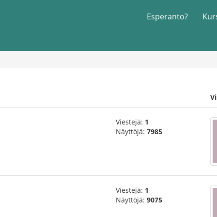
Esperanto?
Kur
Vi
Viestejä:
1
Näyttöjä:
7985
Viestejä:
1
Näyttöjä:
9075