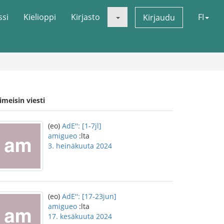
ssi
Kielioppi
Kirjasto
FI
Kirjaudu
imeisin viesti
(eo)
AdE'': [1-7jl]
amigueo
:lta
3. heinäkuuta 2024
(eo)
AdE'': [17-23jun]
amigueo
:lta
17. kesäkuuta 2024