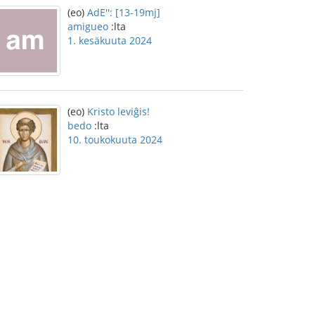
(eo)
AdE'': [13-19mj]
amigueo
:lta
1. kesäkuuta 2024
(eo)
Kristo leviĝis!
bedo
:lta
10. toukokuuta 2024