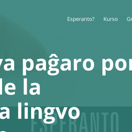
Esperanto?
Kurso
G
va paĝaro po
e la
a lingvo