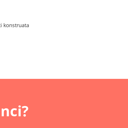
ti konstruata
nci?