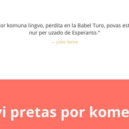
por komuna lingvo, perdita en la Babel Turo, povas es
nur per uzado de Esperanto."
Jules Verne
vi pretas por kome