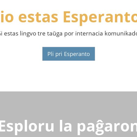
io estas Esperant
i estas lingvo tre taŭga por internacia komunikad
Pli pri Esperanto
Esploru la paĝaro