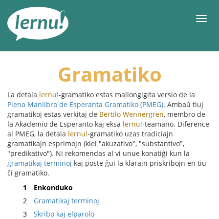
Al
la
Men
enhavo
Gramatiko
La detala
lernu!
-gramatiko estas mallongigita versio de la
Plena Manlibro de Esperanta Gramatiko (PMEG)
. Ambaŭ tiuj
gramatikoj estas verkitaj de
Bertilo Wennergren
, membro de
la Akademio de Esperanto kaj eksa
lernu!
-teamano. Diference
al PMEG, la detala
lernu!
-gramatiko uzas tradiciajn
gramatikajn esprimojn (kiel "akuzativo", "substantivo",
"predikativo"). Ni rekomendas al vi unue konatiĝi kun la
gramatikaj terminoj
kaj poste ĝui la klarajn priskribojn en tiu
ĉi gramatiko.
1
Enkonduko
2
Gramatikaj terminoj
3
Skribo kaj elparolo