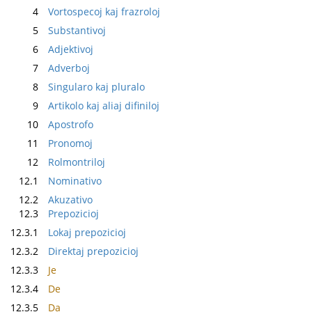
4
Vortospecoj kaj frazroloj
5
Substantivoj
6
Adjektivoj
7
Adverboj
8
Singularo kaj pluralo
9
Artikolo kaj aliaj difiniloj
10
Apostrofo
11
Pronomoj
12
Rolmontriloj
12.1
Nominativo
12.2
Akuzativo
12.3
Prepozicioj
12.3.1
Lokaj prepozicioj
12.3.2
Direktaj prepozicioj
12.3.3
Je
12.3.4
De
12.3.5
Da