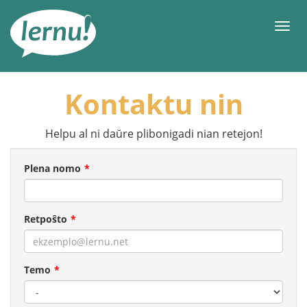
Al
la
Men
enhavo
Kontaktu nin
Helpu al ni daŭre plibonigadi nian retejon!
Plena nomo
Retpoŝto
Temo