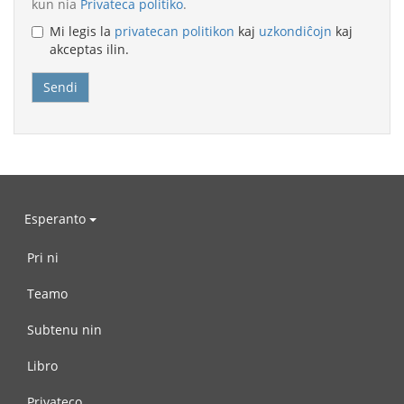
kun nia
Privateca politiko
.
Mi legis la
privatecan politikon
kaj
uzkondiĉojn
kaj
akceptas ilin.
Esperanto
Pri ni
Teamo
Subtenu nin
Libro
Privateco