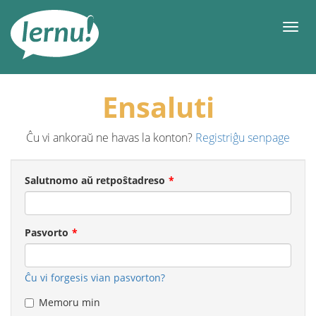
Al
la
Men
enhavo
Ensaluti
Ĉu vi ankoraŭ ne havas la konton?
Registriĝu senpage
Salutnomo aŭ retpoŝtadreso
Pasvorto
Ĉu vi forgesis vian pasvorton?
Memoru min