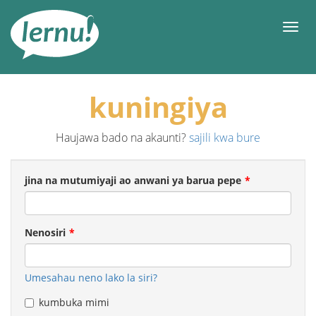
Kwa
maudhui
orod
kuningiya
Haujawa bado na akaunti?
sajili kwa bure
jina na mutumiyaji ao anwani ya barua pepe
Nenosiri
Umesahau neno lako la siri?
kumbuka mimi