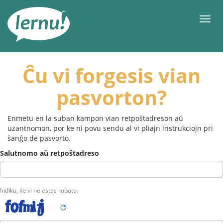
Al
la
Men
enhavo
Ĉu vi forgesis vian
pasvorton?
Enmetu en la suban kampon vian retpoŝtadreson aŭ
uzantnomon, por ke ni povu sendu al vi pliajn instrukciojn pri
ŝanĝo de pasvorto.
Salutnomo aŭ retpoŝtadreso
Indiku, ke vi ne estas roboto.