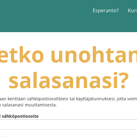
Esperanto?
Kur
etko unohta
salasanasi?
evaan kenttään sähköpostiosoitteesi tai käyttäjätunnuksesi, jotta vo
oja salasanasi muuttamisesta.
i sähköpostiosoite