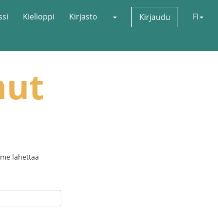
ssi
Kielioppi
Kirjasto
FI
Kirjaudu
nut
imme lähettää