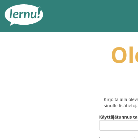
Tästä
sisältöön
Ol
Kirjoita alla ol
sinulle lisätiet
Käyttäjätunnus ta