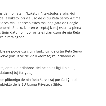
s tiel nomatajn "kuketojn", tekstodosierojn, kiuj
e la kuketoj pri via uzo de ĉi tiu Reta Servo kutime
a Servo, via IP-adreso estos mallongigata de Google
konomia Spaco. Nur en esceptaj kazoj estas la plena
s tiujn datumojn por pritaksi vian uzon de nia Reta
erala reta agado.
eble ne povos uzi ĉiujn funkciojn de ĉi tiu Reta Servo
rvo (inkluzive de via IP-adreso) kaj prilabori ĉi
 antaŭ la prilaboro, tiel ne eblas ligi ilin al iuj
datumoj tuj forigataj.
or plibonigo de nia Reta Servo kaj por fari ĝin pli
subjekto de la EU-Usona Privateca Ŝildo: