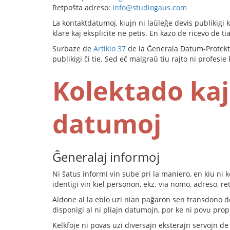
Retpoŝta adreso:
info@studiogaus.com
La kontaktdatumoj, kiujn ni laŭleĝe devis publikigi k
klare kaj eksplicite ne petis. En kazo de ricevo de t
Surbaze de
Artiklo 37
de la Ĝenerala Datum-Protekta
publikigi ĉi tie. Sed eĉ malgraŭ tiu rajto ni profesi
Kolektado kaj
datumoj
Ĝeneralaj informoj
Ni ŝatus informi vin sube pri la maniero, en kiu n
identigi vin kiel personon, ekz. via nomo, adreso, re
Aldone al la eblo uzi nian paĝaron sen transdono de 
disponigi al ni pliajn datumojn, por ke ni povu propo
Kelkfoje ni povas uzi diversajn eksterajn servojn de 