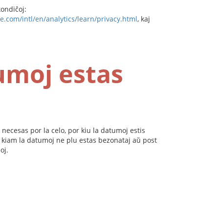
kondiĉoj:
e.com/intl/en/analytics/learn/privacy.html
, kaj
umoj estas
ecesas por la celo, por kiu la datumoj estis
st kiam la datumoj ne plu estas bezonataj aŭ post
oj.