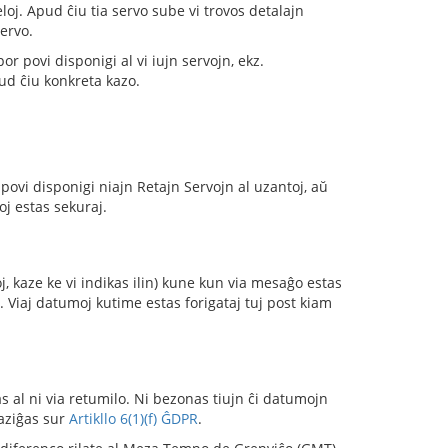
celoj. Apud ĉiu tia servo sube vi trovos detalajn
servo.
or povi disponigi al vi iujn servojn, ekz.
pud ĉiu konkreta kazo.
 povi disponigi niajn Retajn Servojn al uzantoj, aŭ
oj estas sekuraj.
, kaze ke vi indikas ilin) kune kun via mesaĝo estas
 Viaj datumoj kutime estas forigataj tuj post kiam
s al ni via retumilo. Ni bezonas tiujn ĉi datumojn
baziĝas sur
Artikllo 6(1)(f) ĜDPR
.