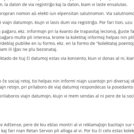
, la daton de via registriĝo kaj la daton, kiam vi laste ensalutas.
 propran nomon aŭ elekti iun elpensitan salutnomon. Via salutnomo 
iajn datumojn, kiujn vi lasis dum via registriĝo. Por fari tion, uzu 
aĝaro, ekz. informojn pri la kvanto de trapasitaj lecionoj, ĝuste fari
paĝaro multe pli interesa, krome la koletitaj informoj helpas nin pli
 videblaj publike en iu formo, ekz. en la formo de "kolektataj poentoj
iam ili iĝas ne plu bezonataj.
ktado de tiuj ĉi datumoj estas via konsento, kiun vi donas al ni, kia
 ĉe sociaj retoj, tio helpas nin informi niajn uzantojn pri diversaj ok
ociajn retojn, pri prilaboro de viaj datumoj respondecas la posedanto
i prilaboros viajn datumojn, kiujn vi mem sendas al ni pere de la soc
AdSense, pere de kiu eblas montri al vi reklamaĵojn bazitajn sur viaj
aj fari nian Retan Servon pli alloga al vi. Por tiu ĉi celo estas kolekt