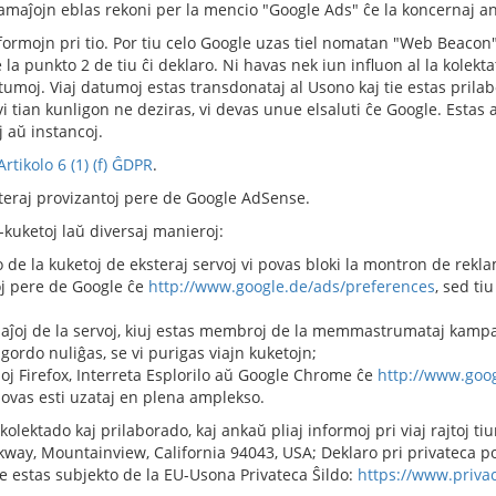
klamaĵojn eblas rekoni per la mencio "Google Ads" ĉe la koncernaj a
formojn pri tio. Por tiu celo Google uzas tiel nomatan "Web Beacon"
la punkto 2 de tiu ĉi deklaro. Ni havas nek iun influon al la kolekta
umoj. Viaj datumoj estas transdonataj al Usono kaj tie estas prilab
 vi tian kunligon ne deziras, vi devas unue elsaluti ĉe Google. Estas
j aŭ instancoj.
Artikolo 6 (1) (f) ĜDPR
.
teraj provizantoj pere de Google AdSense.
kuketoj laŭ diversaj manieroj:
 de la kuketoj de eksteraj servoj vi povas bloki la montron de reklam
oj pere de Google ĉe
http://www.google.de/ads/preferences
, sed ti
amaĵoj de la servoj, kiuj estas membroj de la memmastrumataj kamp
 agordo nuliĝas, se vi purigas viajn kuketojn;
oj Firefox, Interreta Esplorilo aŭ Google Chrome ĉe
http://www.goog
 povas esti uzataj en plena amplekso.
lektado kaj prilaborado, kaj ankaŭ pliaj informoj pri viaj rajtoj tiur
way, Mountainview, California 94043, USA; Deklaro pri privateca poli
le estas subjekto de la EU-Usona Privateca Ŝildo:
https://www.priva