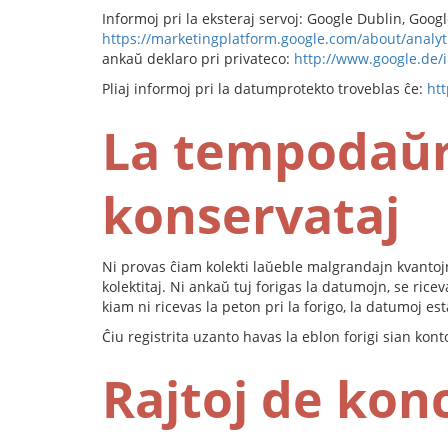
Informoj pri la eksteraj servoj: Google Dublin, Goog
https://marketingplatform.google.com/about/analyt
ankaŭ deklaro pri privateco:
http://www.google.de/i
Pliaj informoj pri la datumprotekto troveblas ĉe:
htt
La tempodaŭr
konservataj
Ni provas ĉiam kolekti laŭeble malgrandajn kvantojn
kolektitaj. Ni ankaŭ tuj forigas la datumojn, se ric
kiam ni ricevas la peton pri la forigo, la datumoj es
Ĉiu registrita uzanto havas la eblon forigi sian kon
Rajtoj de kon