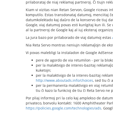
prilaborataj de niaj reklamaj partneroj. Ĉi tiujn re
Kiam vi vizitas nian Retan Servon, Google ricevas in
komputilo. Estas transdonataj datumoj, menciitaj ĉe 
datumkolektado kaj daŭro de la konservo de tiuj dat
Google, viaj datumoj povas esti kunlgitaj kun ili. Se
al la partneroj de Google kaj al iuj eksteraj organizo
La jura bazo por prilaborado de viaj datumoj estas
Nia Reta Servo montras neniujn reklamaĵojn de eks
Vi povas malebligi la instaladon de Google AdSense-
pere de agordo de via retumilon - per la bloko
per la malaktvigo de interes-bazitaj reklamaĵ
kuketojn;
per la malaktivigo de la interes-bazitaj rekl
http://www.aboutads.info/choices
, sed tiu ĉi
per la permanenta malaktivigo en viaj retumil
tiu ĉi kazo la funkcioj de tiu ĉi Reta Servo ne
Por pliaj informoj pri la celo kaj amplekso de datumko
privateco, bonvolu kontakti: 1600 Amphitheater Park
https://policies.google.com/technologies/ads
. Goog