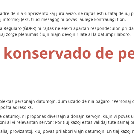
adre de nia sinprezento kaj jura avizo, ne rajtas esti uzataj de iuj p
iaj informoj (ekz. trud-mesaĝoj) ni povas laŭleĝe kontraŭagi tion.
 Regularo (ĜDPR) ni rajtas ne elekti apartan respondeculon pri d
e kaj zorge plenumas ĉiujn niajn devojn rilate al la datumprilaboro.
 konservado de p
i kolektas personajn datumojn, dum uzado de nia paĝaro. "Personaj
tpoŝta adreso ks.
datumoj, ni proponas diversajn aldonajn servojn, kiujn vi povas uzi, 
ni al vi relevantan servon; Por tiuj kazoj estas validaj tute samaj p
aliaj provizantoj, kiuj povas prilabori viajn datumojn. En tiaj kazoj 