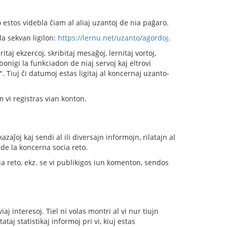
estos videbla ĉiam al aliaj uzantoj de nia paĝaro.
la sekvan ligilon:
https://lernu.net/uzanto/agordoj
.
taj ekzercoj, skribitaj mesaĝoj, lernitaj vortoj,
bonigi la funkciadon de niaj servoj kaj eltrovi
". Tiuj ĉi datumoj estas ligitaj al koncernaj uzanto-
m vi registras vian konton.
azaĵoj kaj sendi al ili diversajn informojn, rilatajn al
 de la koncerna socia reto.
ia reto, ekz. se vi publikigos iun komenton, sendos
 interesoj. Tiel ni volas montri al vi nur tiujn
ataj statistikaj informoj pri vi, kiuj estas