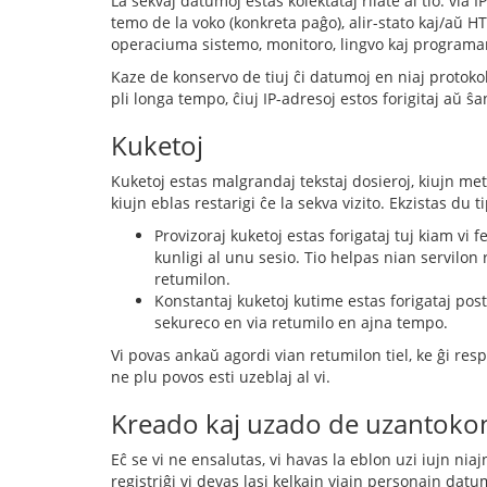
La sekvaj datumoj estas kolektataj rilate al tio: vi
temo de la voko (konkreta paĝo), alir-stato kaj/aŭ HT
operaciuma sistemo, monitoro, lingvo kaj programaro
Kaze de konservo de tiuj ĉi datumoj en niaj protokol-
pli longa tempo, ĉiuj IP-adresoj estos forigitaj aŭ ŝ
Kuketoj
Kuketoj estas malgrandaj tekstaj dosieroj, kiujn met
kiujn eblas restarigi ĉe la sekva vizito. Ekzistas du t
Provizoraj kuketoj estas forigataj tuj kiam vi
kunligi al unu sesio. Tio helpas nian servilon 
retumilon.
Konstantaj kuketoj kutime estas forigataj post
sekureco en via retumilo en ajna tempo.
Vi povas ankaŭ agordi vian retumilon tiel, ke ĝi respe
ne plu povos esti uzeblaj al vi.
Kreado kaj uzado de uzantoko
Eĉ se vi ne ensalutas, vi havas la eblon uzi iujn ni
registriĝi vi devas lasi kelkajn viajn personajn da