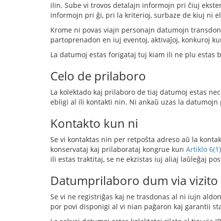
ilin. Sube vi trovos detalajn informojn pri ĉiuj ekste
informojn pri ĝi, pri la kriterioj, surbaze de kiuj ni
Krome ni povas viajn personajn datumojn transdoni al 
partoprenadon en iuj eventoj, aktivaĵoj, konkuroj ku
La datumoj estas forigataj tuj kiam ili ne plu estas be
Celo de prilaboro
La kolektado kaj prilaboro de tiaj datumoj estas nece
ebligi al ili kontakti nin. Ni ankaŭ uzas la datumojn 
Kontakto kun ni
Se vi kontaktas nin per retpoŝta adreso aŭ la konta
konservataj kaj prilaborataj kongrue kun
Artiklo 6(1
ili estas traktitaj, se ne ekzistas iuj aliaj laŭleĝaj p
Datumprilaboro dum via vizito 
Se vi ne registriĝas kaj ne trasdonas al ni iujn ald
por povi disponigi al vi nian paĝaron kaj garantii s