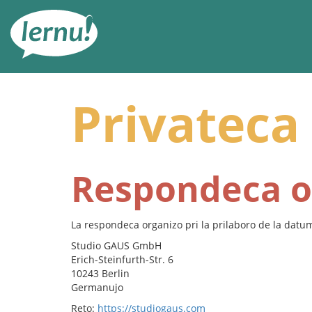
Al
la
enhavo
Privateca 
Respondeca o
La respondeca organizo pri la prilaboro de la datumo
Studio GAUS GmbH
Erich-Steinfurth-Str. 6
10243 Berlin
Germanujo
Reto:
https://studiogaus.com