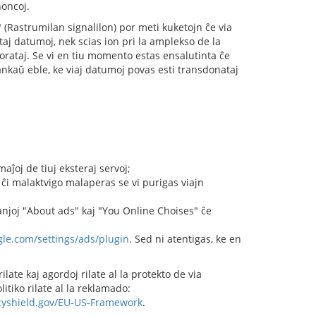
noncoj.
 (Rastrumilan signalilon) por meti kuketojn ĉe via
taj datumoj, nek scias ion pri la amplekso de la
orataj. Se vi en tiu momento estas ensalutinta ĉe
 ankaŭ eble, ke viaj datumoj povas esti transdonataj
aĵoj de tiuj eksteraj servoj;
u ĉi malaktvigo malaperas se vi purigas viajn
anjoj "About ads" kaj "You Online Choises" ĉe
le.com/settings/ads/plugin
. Sed ni atentigas, ke en
ilate kaj agordoj rilate al la protekto de via
tiko rilate al la reklamado:
cyshield.gov/EU-US-Framework
.