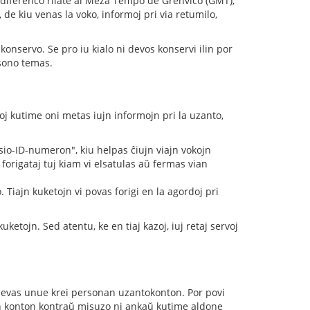
na diferenco rilate al Meza Tempo de Grenviĉo (GMT),
 de kiu venas la voko, informoj pri via retumilo,
 konservo. Se pro iu kialo ni devos konservi ilin por
rsono temas.
roj kutime oni metas iujn informojn pri la uzanto,
esio-ID-numeron", kiu helpas ĉiujn viajn vokojn
 forigataj tuj kiam vi elsatulas aŭ fermas vian
Tiajn kuketojn vi povas forigi en la agordoj pri
uketojn. Sed atentu, ke en tiaj kazoj, iuj retaj servoj
vi devas unue krei personan uzantokonton. Por povi
vian konton kontraŭ misuzo ni ankaŭ kutime aldone