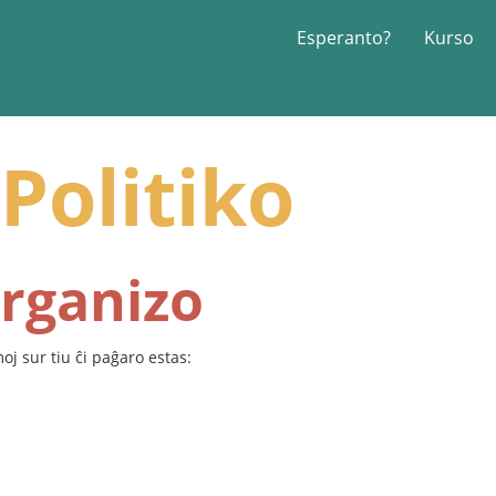
Esperanto?
Kurso
Politiko
rganizo
j sur tiu ĉi paĝaro estas: