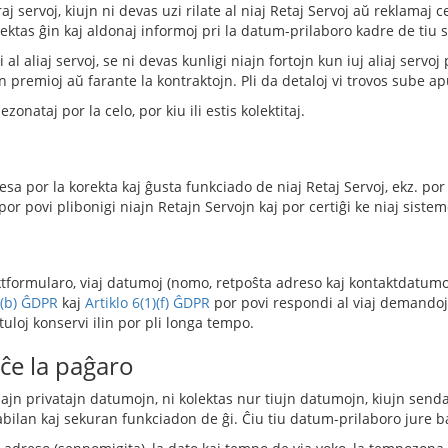
raj servoj, kiujn ni devas uzi rilate al niaj Retaj Servoj aŭ reklamaj 
 elektas ĝin kaj aldonaj informoj pri la datum-prilaboro kadre de tiu 
aliaj servoj, se ni devas kunligi niajn fortojn kun iuj aliaj servoj p
n premioj aŭ farante la kontraktojn. Pli da detaloj vi trovos sube a
zonataj por la celo, por kiu ili estis kolektitaj.
sa por la korekta kaj ĝusta funkciado de niaj Retaj Servoj, ekz. por
por povi plibonigi niajn Retajn Servojn kaj por certiĝi ke niaj sistem
ktformularo, viaj datumoj (nomo, retpoŝta adreso kaj kontaktdatumoj
)(b) ĜDPR
kaj
Artiklo 6(1)(f) ĜDPR
por povi respondi al viaj demandoj.
ostuloj konservi ilin por pli longa tempo.
ĉe la paĝaro
onajn privatajn datumojn, ni kolektas nur tiujn datumojn, kiujn senda
tabilan kaj sekuran funkciadon de ĝi. Ĉiu tiu datum-prilaboro jure 