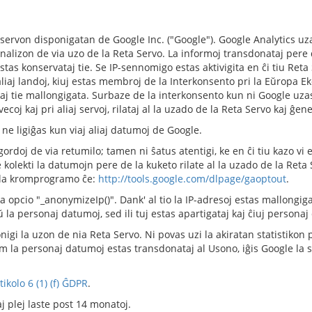
 servon disponigatan de Google Inc. ("Google"). Google Analytics uza
analizon de via uzo de la Reta Servo. La informoj transdonataj pere d
stas konservataj tie. Se IP-sennomigo estas aktivigita en ĉi tiu Ret
iaj landoj, kiuj estas membroj de la Interkonsento pri la Eŭropa E
aj tie mallongigata. Surbaze de la interkonsento kun ni Google uza
ecoj kaj pri aliaj servoj, rilataj al la uzado de la Reta Servo kaj ĝen
ne ligiĝas kun viaj aliaj datumoj de Google.
ordoj de via retumilo; tamen ni ŝatus atentigi, ke en ĉi tiu kazo vi 
lekti la datumojn pere de la kuketo rilate al la uzado de la Reta Se
iala kromprogramo ĉe:
http://tools.google.com/dlpage/gaoptout
.
opcio "_anonymizeIp()". Dank' al tio la IP-adresoj estas mallongigataj
a personaj datumoj, sed ili tuj estas apartigataj kaj ĉiuj personaj 
nigi la uzon de nia Reta Servo. Ni povas uzi la akiratan statistikon p
kiam la personaj datumoj estas transdonataj al Usono, iĝis Google la 
tikolo 6 (1) (f) ĜDPR
.
 plej laste post 14 monatoj.