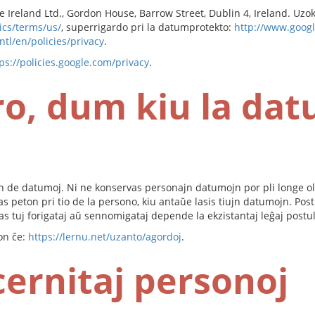
le Ireland Ltd., Gordon House, Barrow Street, Dublin 4, Ireland. Uzo
ics/terms/us/
, superrigardo pri la datumprotekto:
http://www.googl
ntl/en/policies/privacy
.
ps://policies.google.com/privacy
.
o, dum kiu la dat
 de datumoj. Ni ne konservas personajn datumojn por pli longe ol n
evas peton pri tio de la persono, kiu antaŭe lasis tiujn datumojn. Po
tas tuj forigataj aŭ sennomigataj depende la ekzistantaj leĝaj postul
ton ĉe:
https://lernu.net/uzanto/agordoj
.
cernitaj personoj