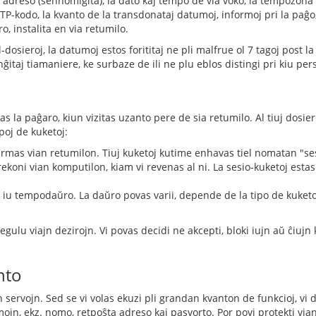
a IP adreso (sennomigita), la dato kaj tempo de via voko, la tempozo
TP-kodo, la kvanto de la transdonataj datumoj, informoj pri la paĝo,
, instalita en via retumilo.
dosieroj, la datumoj estos forititaj ne pli malfrue ol 7 tagoj post la
anĝitaj tiamaniere, ke surbaze de ili ne plu eblos distingi pri kiu pe
as la paĝaro, kiun vizitas uzanto pere de sia retumilo. Al tiuj dosie
ipoj de kuketoj:
 fermas vian retumilon. Tiuj kuketoj kutime enhavas tiel nomatan "s
rekoni vian komputilon, kiam vi revenas al ni. La sesio-kuketoj estas
 iu tempodaŭro. La daŭro povas varii, depende de la tipo de kuketo. 
gulu viajn dezirojn. Vi povas decidi ne akcepti, bloki iujn aŭ ĉiujn k
nto
ajn servojn. Sed se vi volas ekuzi pli grandan kvanton de funkcioj, 
tumojn, ekz. nomo, retpoŝta adreso kaj pasvorto. Por povi protekti 