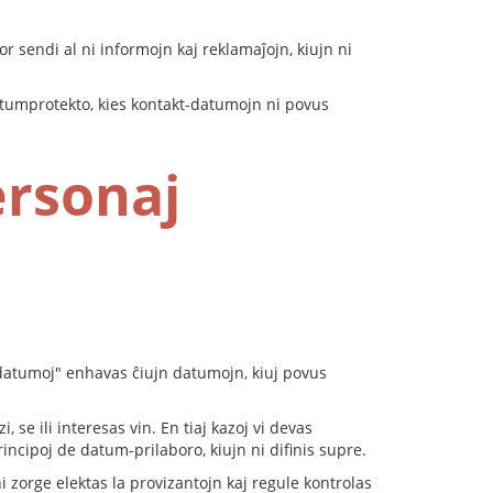
or sendi al ni informojn kaj reklamaĵojn, kiujn ni
atumprotekto, kies kontakt-datumojn ni povus
ersonaj
 datumoj" enhavas ĉiujn datumojn, kiuj povus
se ili interesas vin. En tiaj kazoj vi devas
rincipoj de datum-prilaboro, kiujn ni difinis supre.
ni zorge elektas la provizantojn kaj regule kontrolas