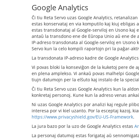
Google Analytics
Ĉi tiu Reta Servo uzas Google Analytics, retanalizan
estas konservataj en via komputilo kaj kiuj ebligas 
estas transdonataj al Google-serviloj en Usono kaj e
antaŭ la transdono ene de Eŭropa Unio aŭ ene de al
IP-adreso transdonata al Google-serviloj en Usono k
Servo kun la celo kompili raportojn pri la paĝar-aktiv
La transdonata IP-adreso kadre de Google Analytics 
Vi povas bloki la konseviĝon de la kuketoj pere de ag
en plena amplekso. Vi ankaŭ povas malhelpi Google ko
tiujn datumojn per la elŝuto kaj instalo de la spec
Ĉi tiu Reta Servo uzas Google Analytics kun la aldona 
konkretaj personoj. Kune kun la adreso venas ankaŭ l
Ni uzas Google Analytics por analizi kaj regule plibo
interesa por vi kiel uzanto. Por la esceptaj kazoj, 
https://www.privacyshield.gov/EU-US-Framework
.
La jura bazo por la uzo de Google Analytics estas
Ar
La personaj datumoj estas forigataj aŭ sennomigataj