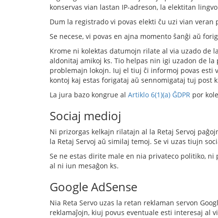
konservas vian lastan IP-adreson, la elektitan lingvon
Dum la registrado vi povas elekti ĉu uzi vian veran
Se necese, vi povas en ajna momento ŝanĝi aŭ forigi v
Krome ni kolektas datumojn rilate al via uzado de la p
aldonitaj amikoj ks. Tio helpas nin igi uzadon de la 
problemajn lokojn. Iuj el tiuj ĉi informoj povas esti
kontoj kaj estas forigataj aŭ sennomigataj tuj post k
La jura bazo kongrue al
Artiklo 6(1)(a) ĜDPR
por kole
Sociaj medioj
Ni prizorgas kelkajn rilatajn al la Retaj Servoj paĝojn
la Retaj Servoj aŭ similaj temoj. Se vi uzas tiujn s
Se ne estas dirite male en nia privateco politiko, n
al ni iun mesaĝon ks.
Google AdSense
Nia Reta Servo uzas la retan reklaman servon Google 
reklamaĵojn, kiuj povus eventuale esti interesaj al vi k