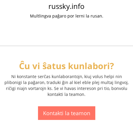
russky.info
Multlingva paĝaro por lerni la rusan.
Ĉu vi ŝatus kunlabori?
Ni konstante serĉas kunlaborantojn, kiuj volus helpi nin
plibonigi la paĝaron, traduki ĝin al kiel eble plej multaj lingvoj,
riĉigi niajn vortarojn ks. Se vi havas intereson pri tio, bonvolu
kontakti la teamon.
Kontakti la teamon