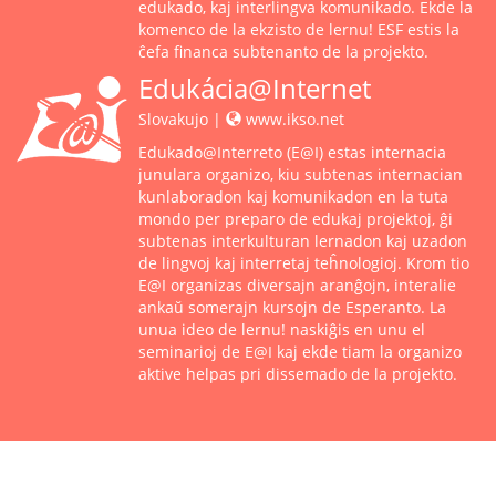
edukado, kaj interlingva komunikado. Ekde la
komenco de la ekzisto de
lernu!
ESF estis la
ĉefa financa subtenanto de la projekto.
Edukácia@Internet
Slovakujo |
www.ikso.net
Edukado@Interreto (E@I) estas internacia
junulara organizo, kiu subtenas internacian
kunlaboradon kaj komunikadon en la tuta
mondo per preparo de edukaj projektoj, ĝi
subtenas interkulturan lernadon kaj uzadon
de lingvoj kaj interretaj teĥnologioj. Krom tio
E@I organizas diversajn aranĝojn, interalie
ankaŭ somerajn kursojn de Esperanto. La
unua ideo de
lernu!
naskiĝis en unu el
seminarioj de E@I kaj ekde tiam la organizo
aktive helpas pri dissemado de la projekto.