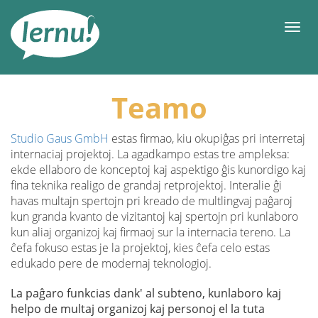
Al
la
Men
enhavo
Teamo
Studio Gaus GmbH
estas firmao, kiu okupiĝas pri interretaj
internaciaj projektoj. La agadkampo estas tre ampleksa:
ekde ellaboro de konceptoj kaj aspektigo ĝis kunordigo kaj
fina teknika realigo de grandaj retprojektoj. Interalie ĝi
havas multajn spertojn pri kreado de multlingvaj paĝaroj
kun granda kvanto de vizitantoj kaj spertojn pri kunlaboro
kun aliaj organizoj kaj firmaoj sur la internacia tereno. La
ĉefa fokuso estas je la projektoj, kies ĉefa celo estas
edukado pere de modernaj teknologioj.
La paĝaro funkcias dank' al subteno, kunlaboro kaj
helpo de multaj organizoj kaj personoj el la tuta