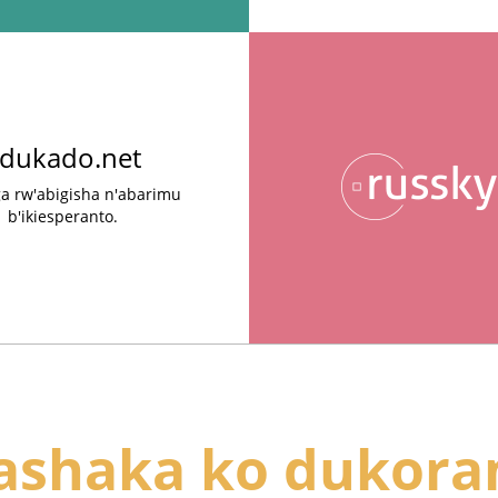
dukado.net
a rw'abigisha n'abarimu
b'ikiesperanto.
ashaka ko dukora