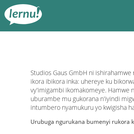
Ku
rupapuro
rw'ibirimwo
Studios Gaus GmbH ni ishirahamwe
ikora ibikora inka: uhereye ku biko
vy'imigambi ikomakomeye. Hamwe n'ib
uburambe mu gukorana n'iyindi mig
intumbero nyamukuru yo kwigisha h
Urubuga ngurukana bumenyi rukora k