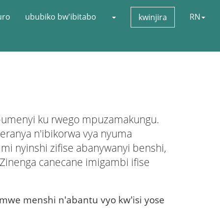
uro
ububiko bw'ibitabo
RN
kwinjira
abumenyi ku rwego mpuzamakungu.
geranya n'ibikorwa vya nyuma
mi nyinshi zifise abanywanyi benshi,
inenga canecane imigambi ifise
we menshi n'abantu vyo kw'isi yose