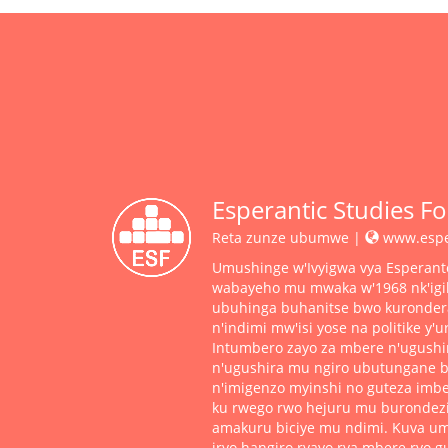
Esperantic Studies F
Reta zunze ubumwe |
www.esper
Umushinge w'Ivyigwa vya Esperant
wabayeho mu mwaka w'1968 nk'ig
ubuhinga buhanitse bwo kurondera 
n'indimi mw'isi yose na politike y'u
Intumbero zayo za mbere n'ugushi
n'ugushira mu ngiro ubutungane bw
n'imigenzo myinshi no guteza imbe
ku rwego rwo hejuru mu burondez
amakuru biciye mu ndimi. Kuva um
iryo hangiro ryayo rya mbere ryo 