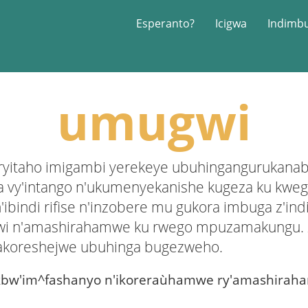
Esperanto?
Icigwa
Indimb
umugwi
 ryitaho imigambi yerekeye ubuhingangurukan
rwa vy'intango n'ukumenyekanishe kugeza ku kwe
indi rifise n'inzobere mu gukora imbuga z'indi
wi n'amashirahamwe ku rwego mpuzamakungu. Z
akoreshejwe ubuhinga bugezweho.
bw'im^fashanyo n'ikoreraùhamwe ry'amashiraham