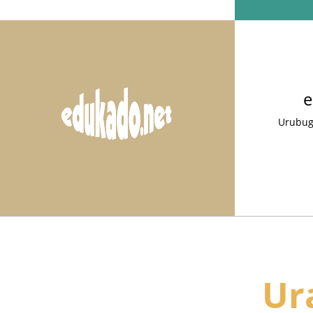
e
Urubug
Ur