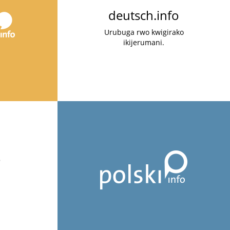
deutsch.info
Urubuga rwo kwigirako
ikijerumani.
o