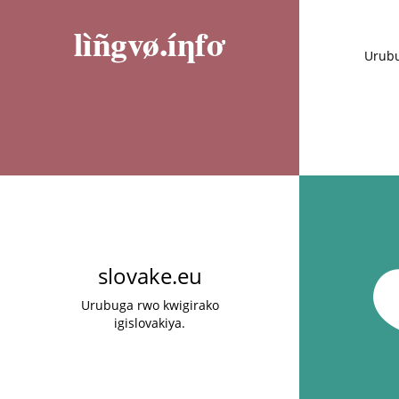
Urubu
slovake.eu
Urubuga rwo kwigirako
igislovakiya.