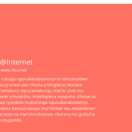
@Internet
www.ikso.net
ku rubuga ngurukanabumenyi ni ishirahamwe
y'urwaruka rifasha (rishigikira) ikorana
ry'amakuru mpuzamakungu mw'isi yose mu
bi y'inyigisho, rirashigikira inyigisho zifatiye ku
hwa ry'indimi n'ubuhinga ngurukanabumenyi.
 mbere (lernu) cavuye mur'imxwe mu masemineri
eranto no mw'ishirahamwe rikorera mu gufasha
o mugambi