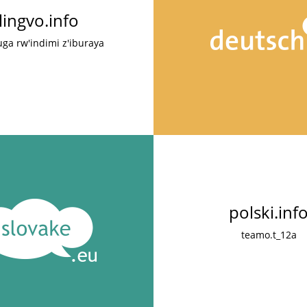
lingvo.info
ga rw'indimi z'iburaya
polski.inf
teamo.t_12a