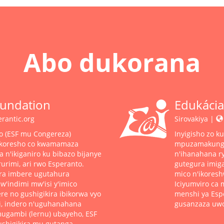
Abo dukorana
oundation
Edukácia
antic.org
Sirovakiya |
o (ESF mu Congereza)
Inyigisho zo 
ikoresho co kwamamaza
mpuzamakungu r
n'ikiganiro ku bibazo bijanye
n'ihanahana 
rurimi, ari rwo Esperanto.
gutegura imigam
ra imbere ugutahura
mico n'ikores
'indimi mw'isi y'imico
Iciyumviro ca
re no gushigikira ibikorwa vyo
menshi ya Esp
i, indero n'uguhanahana
gusanzaza uw
ugambi (lernu) ubayeho, ESF
gushigikira mu gutanga