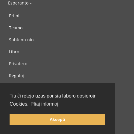
Esperanto
Pri ni
Teamo
Subtenu nin
Libro
Privateco
Reguloj
Kontaktu nin
Tiu ĉi retejo uzas por sia laboro dosierojn
Cookies.
Pliaj informoj
Akcepti
© 2002-2026 lernu.net |
Impressum