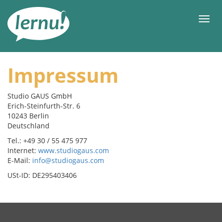
Al
la
Men
enhavo
Impressum
Studio GAUS GmbH
Erich-Steinfurth-Str. 6
10243 Berlin
Deutschland
Tel.: +49 30 / 55 475 977
Internet:
www.studiogaus.com
E-Mail:
info@studiogaus.com
USt-ID: DE295403406