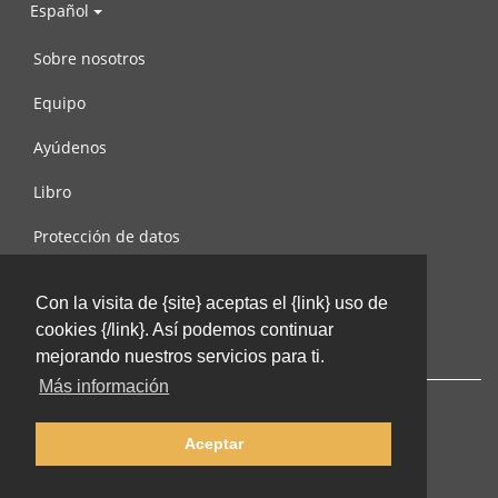
Español
Sobre nosotros
Equipo
Ayúdenos
Libro
Protección de datos
Condiciones de uso
Con la visita de {site} aceptas el {link} uso de
Contáctenos
cookies {/link}. Así podemos continuar
mejorando nuestros servicios para ti.
Más información
Aceptar
© 2002-2026 lernu.net |
Impressum