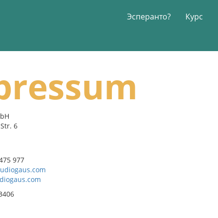
Эсперанто?
Курс
pressum
mbH
Str. 6
 475 977
udiogaus.com
udiogaus.com
3406