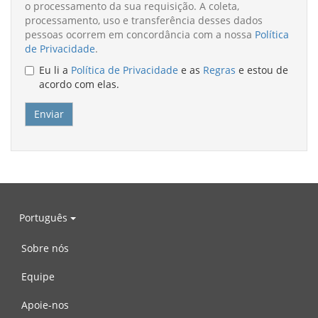
legais
o processamento da sua requisição. A coleta,
processamento, uso e transferência desses dados
pessoas ocorrem em concordância com a nossa
Política
de Privacidade
.
Eu li a
Política de Privacidade
e as
Regras
e estou de
acordo com elas.
Português
Sobre nós
Equipe
Apoie-nos